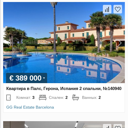
€ 389 000
Квартира в Палс, Герона, Испания 2 спальни, №140940
Комнат:
3
Спален:
2
Ванных:
2
GG Real Estate Barcelona