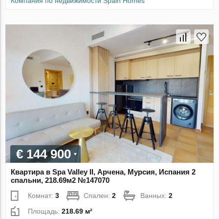
Компания по недвижимости Spain Homes
€ 144 900
Квартира в Spa Valley II, Арчена, Мурсия, Испания 2
спальни, 218.69м2 №147070
Комнат:
3
Спален:
2
Ванных:
2
Площадь:
218.69 м²