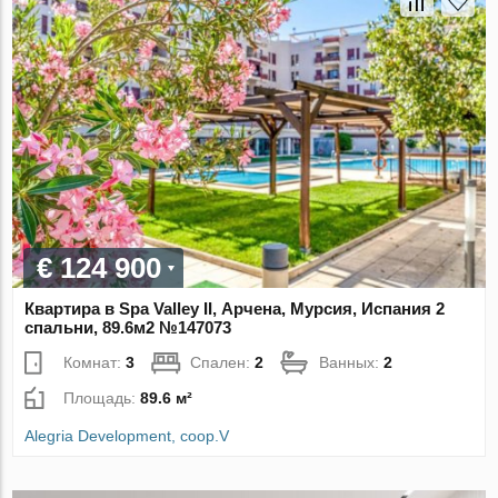
€ 124 900
Квартира в Spa Valley II, Арчена, Мурсия, Испания 2
спальни, 89.6м2 №147073
Комнат:
3
Спален:
2
Ванных:
2
Площадь:
89.6 м²
Alegria Development, coop.V