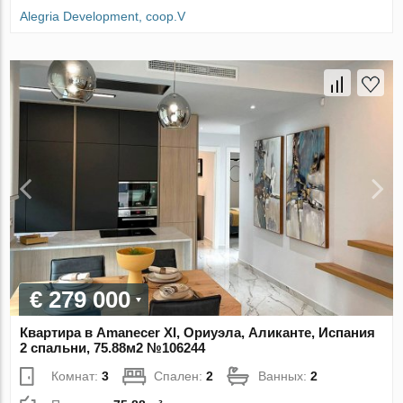
Alegria Development, coop.V
€ 279 000
Квартира в Amanecer XI, Ориуэла, Аликанте, Испания
2 спальни, 75.88м2 №106244
Комнат:
3
Спален:
2
Ванных:
2