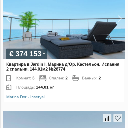
€ 374 153
Квартира в Jardin I, Марина д'Ор, Кастельон, Испания
2 спальни, 144.01м2 №28774
Комнат:
3
Спален:
2
Ванных:
2
Площадь:
144.01 м²
Marina Dor - Inseryal