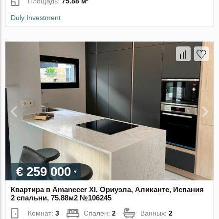
Площадь:
75.88 м²
Duly Investment
€ 259 000
Квартира в Amanecer XI, Ориуэла, Аликанте, Испания
2 спальни, 75.88м2 №106245
Комнат:
3
Спален:
2
Ванных:
2