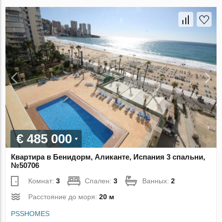
€ 485 000
Квартира в Бенидорм, Аликанте, Испания 3 спальни,
№50706
Комнат:
3
Спален:
3
Ванных:
2
Расстояние до моря:
20 м
PSSHOMES