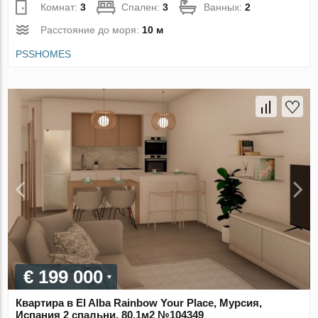
Комнат:
3
Спален:
3
Ванных:
2
Расстояние до моря:
10 м
PSSHOMES
€ 199 000
Квартира в El Alba Rainbow Your Place, Мурсия,
Испания 2 спальни, 80.1м2 №104349