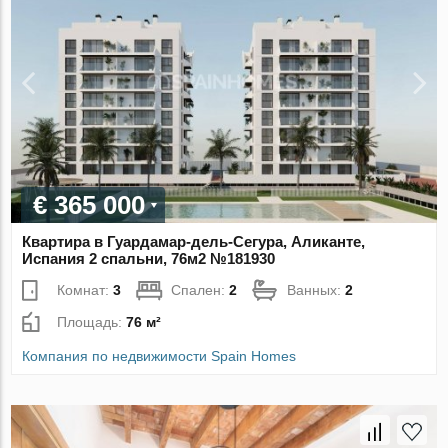
€ 365 000
Квартира в Гуардамар-дель-Сегура, Аликанте,
Испания 2 спальни, 76м2 №181930
Комнат:
3
Спален:
2
Ванных:
2
Площадь:
76 м²
Компания по недвижимости Spain Homes