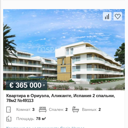
€ 365 000
Квартира в Ориуэла, Аликанте, Испания 2 спальни,
78м2 №49113
Комнат:
3
Спален:
2
Ванных:
2
Площадь:
78 м²