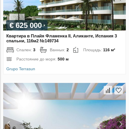
€ 625 000
Квартира в Плайя Фламенка II, Аликанте, Испания 3
спальни, 116м2 №149734
Спален:
3
Ванных:
2
Площадь:
116 м²
Расстояние до моря:
500 м
Grupo Terrasun