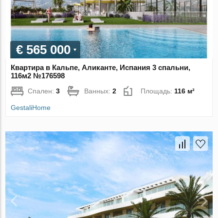
€ 565 000
Квартира в Кальпе, Аликанте, Испания 3 спальни,
116м2 №176598
Спален:
3
Ванных:
2
Площадь:
116 м²
GestaliHome