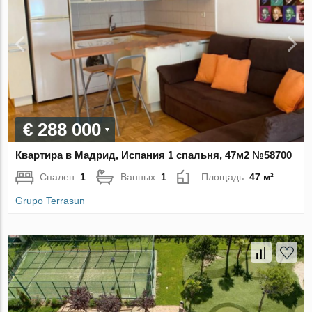
€ 288 000
Квартира в Мадрид, Испания 1 спальня, 47м2 №58700
Спален:
1
Ванных:
1
Площадь:
47 м²
Grupo Terrasun