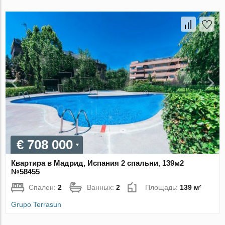
€ 708 000
Квартира в Мадрид, Испания 2 спальни, 139м2
№58455
Спален:
2
Ванных:
2
Площадь:
139 м²
Grupo Terrasun