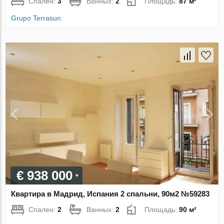
Спален:
3
Ванных:
2
Площадь:
87 м²
Grupo Terrasun
€ 938 000
Квартира в Мадрид, Испания 2 спальни, 90м2 №59283
Спален:
2
Ванных:
2
Площадь:
90 м²