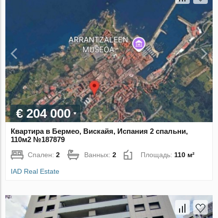
€ 204 000
Квартира в Бермео, Вискайя, Испания 2 спальни,
110м2 №187879
Спален:
2
Ванных:
2
Площадь:
110 м²
IAD Real Estate