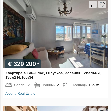
€ 329 200
Квартира в Сан-Блас, Гипускоа, Испания 3 спальни,
135м2 №165534
Спален:
3
Ванных:
2
Площадь:
135 м²
Alegria Real Estate