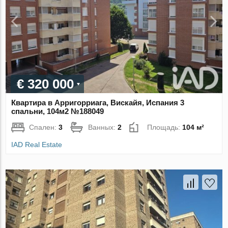
€ 320 000
Квартира в Арригорриага, Вискайя, Испания 3
спальни, 104м2 №188049
Спален:
3
Ванных:
2
Площадь:
104 м²
IAD Real Estate