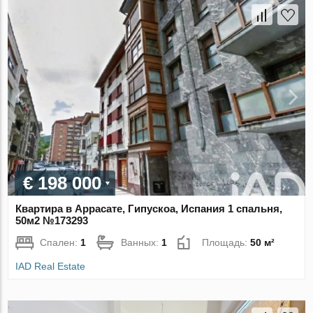
€ 198 000
Квартира в Аррасате, Гипускоа, Испания 1 спальня,
50м2 №173293
Спален:
1
Ванных:
1
Площадь:
50 м²
IAD Real Estate