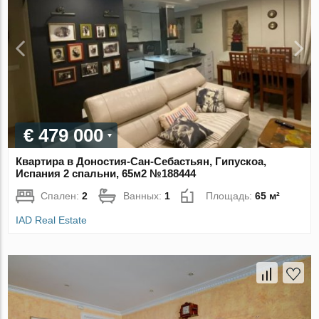
€ 479 000
Квартира в Доностия-Сан-Себастьян, Гипускоа,
Испания 2 спальни, 65м2 №188444
Спален:
2
Ванных:
1
Площадь:
65 м²
IAD Real Estate