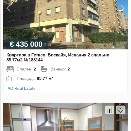
€ 435 000
Квартира в Гетксо, Вискайя, Испания 2 спальни,
85.77м2 №188144
Спален:
2
Ванных:
2
Площадь:
85.77 м²
IAD Real Estate