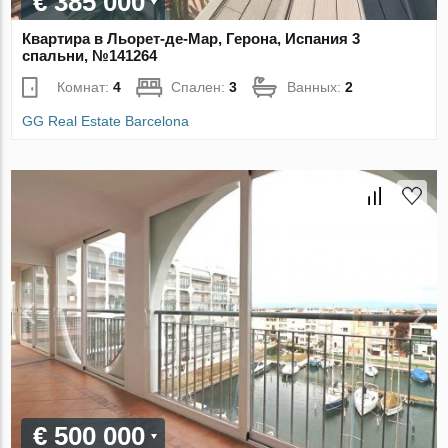
€ 385 000
Квартира в Льорет-де-Мар, Герона, Испания 3
спальни, №141264
Комнат:
4
Спален:
3
Ванных:
2
GG Real Estate Barcelona
€ 500 000