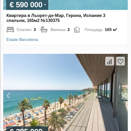
€ 590 000
Квартира в Льорет-де-Мар, Герона, Испания 3
спальни, 165м2 №130375
Спален:
3
Ванных:
2
Площадь:
165 м²
Estate Barcelona