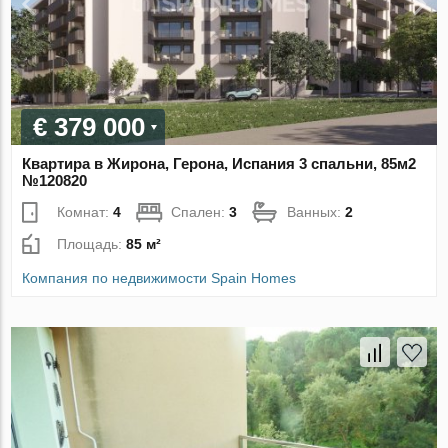
€ 379 000
Квартира в Жирона, Герона, Испания 3 спальни, 85м2
№120820
Комнат:
4
Спален:
3
Ванных:
2
Площадь:
85 м²
Компания по недвижимости Spain Homes