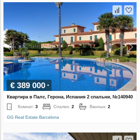
€ 389 000
Квартира в Палс, Герона, Испания 2 спальни, №140940
Комнат:
3
Спален:
2
Ванных:
2
GG Real Estate Barcelona