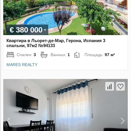
€ 380 000
Квартира в Льорет-де-Мар, Герона, Испания 3
спальни, 97м2 №94133
Спален:
3
Ванных:
1
Площадь:
97 м²
MARES REALTY