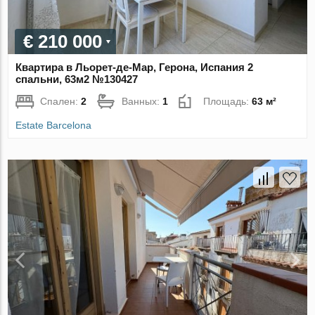
€ 210 000
Квартира в Льорет-де-Мар, Герона, Испания 2
спальни, 63м2 №130427
Спален:
2
Ванных:
1
Площадь:
63 м²
Estate Barcelona