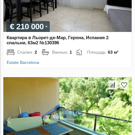
€ 210 000
Квартира в Льорет-де-Мар, Герона, Испания 2
спальни, 63м2 №130396
Спален:
2
Ванных:
1
Площадь:
63 м²
Estate Barcelona