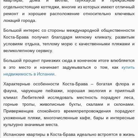
квартиры, дома и виллы, таунхаусы и прекрасные
отдельностоящие коттеджи, многие из которых имеют отличный
ремонт и хорошее расположение относительно ключевых
локаций города.
Большой интерес со стороны международной общественности
Коста-Брава получил благодаря мягкому климату, развитым
условиям отдыха, теплому морю с качественными пляжами и
великолепному сервису.
Большой процент приезжих сюда в конечном итоге влюбляется
в это место и начинает задумываться о том, как
купить
недвижимость в Испании
.
Характерные особенности Коста-Брава – богатая флора и
фауна, чарующие пейзажи, хорошая экология и приятный
климат. Любителей исследовать местность порадуют леса,
горные тропы, живописные бухты, скалами и склонами.
Приверженцев спокойного времяпрепровождения порадуют
ухоженные пляжи, многочисленные кафе, бары и интересные
культурно значимые места.
Испанские квартиры в Коста-Брава идеально встроятся в жизнь