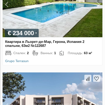
€ 234 000
Квартира в Льорет-де-Мар, Герона, Испания 2
спальни, 63м2 №122687
Спален:
2
Ванных:
1
Площадь:
63 м²
Grupo Terrasun