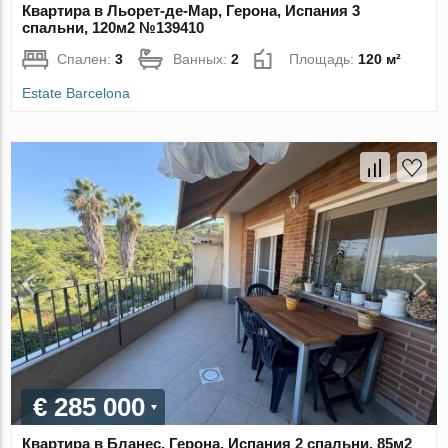
Квартира в Льорет-де-Мар, Герона, Испания 3
спальни, 120м2 №139410
Спален:
3
Ванных:
2
Площадь:
120 м²
Estate Barcelona
€ 285 000
Квартира в Бланес, Герона, Испания 2 спальни, 85м2