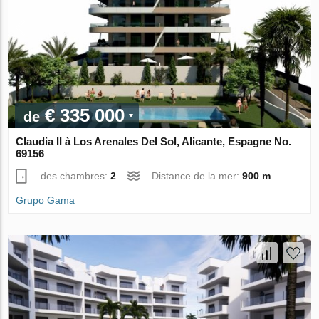
€ 335 000
de
Claudia II à Los Arenales Del Sol, Alicante, Espagne No.
69156
des chambres:
2
Distance de la mer:
900 m
Grupo Gama