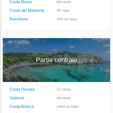
Costa Brava
806
objets
Costa del Maresme
381
objet
Barcelone
1934
de l'objet
Partie centrale
Costa Dorada
227
objets
Valence
468
objets
Costa Blanca
10664
de l'objet