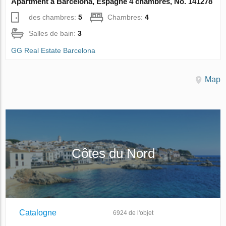
Apartment à Barcelona, Espagne 4 chambres, No. 141278
des chambres:
5
Chambres:
4
Salles de bain:
3
GG Real Estate Barcelona
Map
Côtes du Nord
Catalogne
6924
de l'objet