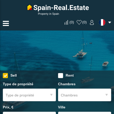
Property in Spain
(
0
)
(
0
)
Sell
Rent
Type de propriété
Chambres
Type de propriété
Chambres
Prix, €
Ville