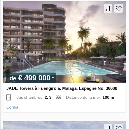
€ 499 000
de
JADE Towers à Fuengirola, Malaga, Espagne No. 36608
des chambres:
2, 3
Distance de la mer:
100 m
Cordia