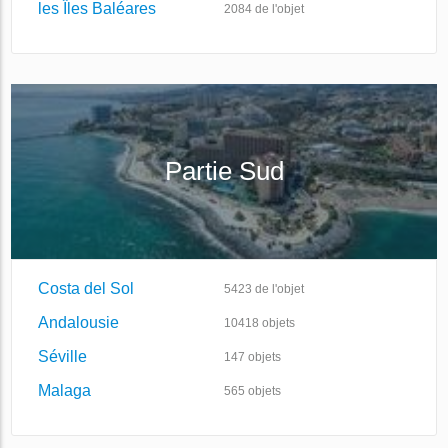
les Îles Baléares
2084
de l'objet
Partie Sud
Costa del Sol
5423
de l'objet
Andalousie
10418
objets
Séville
147
objets
Malaga
565
objets