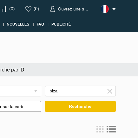
(
0
)
(
0
)
Ouvrez une session
NOUVELLES
FAQ
PUBLICITÉ
rche par ID
Recherche
r sur la carte