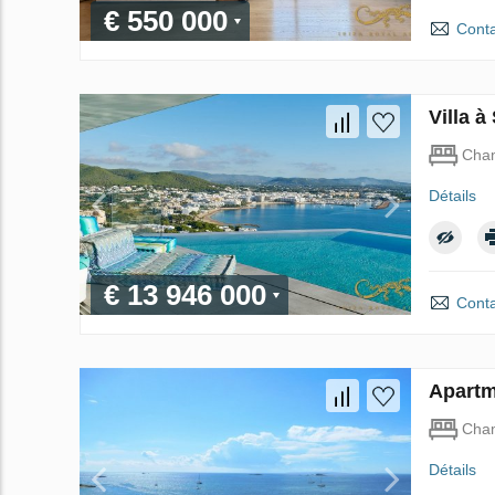
€ 550 000
Conta
Villa à
Cha
Détails
€ 13 946 000
Conta
Apartm
Cha
Détails