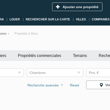
Ajouter une propriété
AN
LOUER
RECHERCHER SUR LA CARTE
VILLES
COMPANIES
éares
›
Propriété à Ibiza
iers
Propriétés commerciales
Terrains
Reche
Chambres
Prix, €
Voi
Recherche avancée
Reset