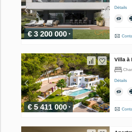
Détails
€ 3 200 000
Conta
Villa 
Cha
Détails
€ 5 411 000
Conta