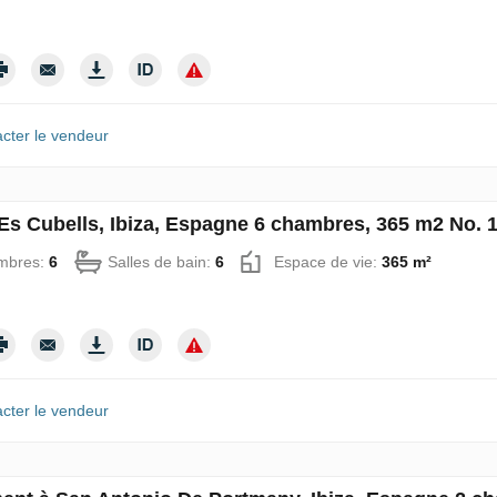
cter le vendeur
à Es Cubells, Ibiza, Espagne 6 chambres, 365 m2 No. 
mbres:
6
Salles de bain:
6
Espace de vie:
365 m²
cter le vendeur