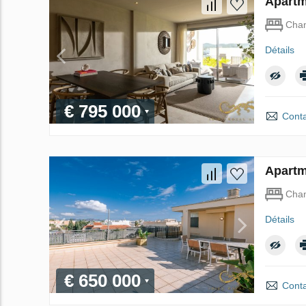
Apartm
Cha
Détails
€ 795 000
Conta
Apartm
Cha
Détails
€ 650 000
Conta