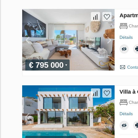
Apartm
Cha
Détails
€ 795 000
Conta
Villa 
Cha
Détails