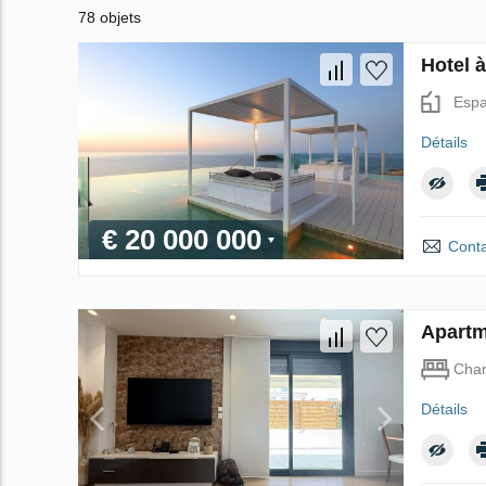
78 objets
Hotel 
Espa
Détails
€ 20 000 000
Conta
Apartm
Cha
Détails