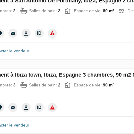
ent à San Antonio De Portmany, Ibiza, Espagne 2 c
mbres:
2
Salles de bain:
2
Espace de vie:
80 m²
Dis
cter le vendeur
ent à Ibiza town, Ibiza, Espagne 3 chambres, 90 m2 
mbres:
3
Salles de bain:
2
Espace de vie:
90 m²
cter le vendeur