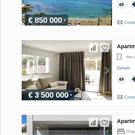
€ 850 000
Conta
Apartm
des 
Détails
€ 3 500 000
Conta
Apartm
Cha