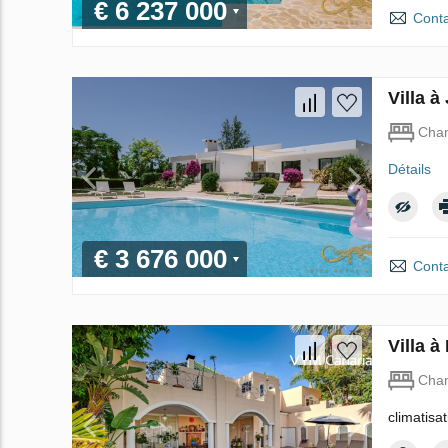
€ 6 237 000
Conta
Villa 
Cha
Détails
€ 3 676 000
Conta
Villa 
Cha
climatisa