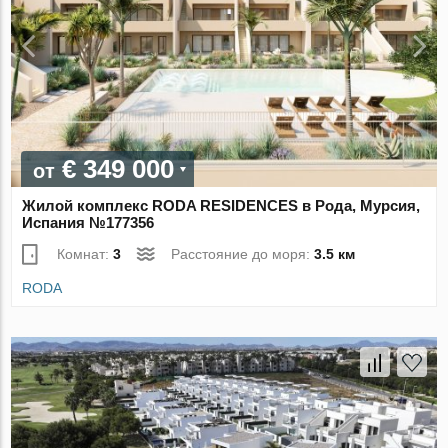
€ 349 000
от
Жилой комплекс RODA RESIDENCES в Рода, Мурсия,
Испания №177356
Комнат:
3
Расстояние до моря:
3.5 км
RODA