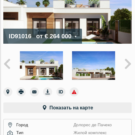
ID91016
от
€ 264 000
Показать на карте
Город
Долорес де Пачеко
Тип
Жилой комплекс