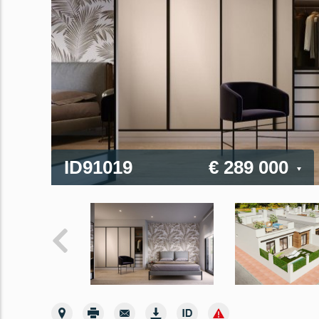
ID91019
€ 289 000