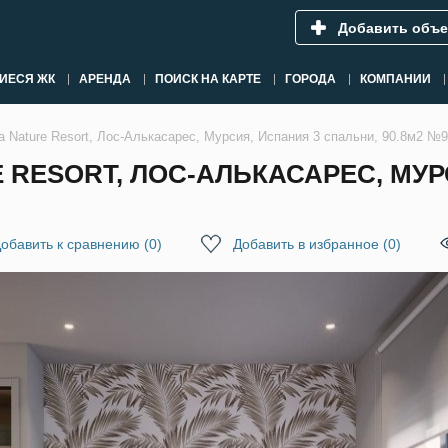
Добавить объе
ИЕСЯ ЖК
АРЕНДА
ПОИСК НА КАРТЕ
ГОРОДА
КОМПАНИИ
a Nature Resort, Лос-Алькасарес, Мурсия, Испания 3 спальни, 90.8м2 №
E RESORT, ЛОС-АЛЬКАСАРЕС, МУ
обавить к сравнению
(
0
)
Добавить в избранное
(
0
)