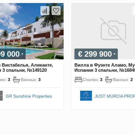
99 000
€ 299 900
 Вистабелья, Аликанте,
Вилла в Фуэнте Аламо, Му
 3 спальни, №149120
Испания 3 спальни, №1684
лен:
3
Ванных:
3
Спален:
3
Ванных:
2
GR Sunshine Properties
JUST MURCIA PRO