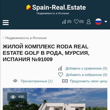
Недвижимость в Испании
(
0
)
(
0
)
Недвижимость в Испании
ЖИЛОЙ КОМПЛЕКС RODA REAL
ESTATE GOLF В РОДА, МУРСИЯ,
ИСПАНИЯ №91009
Добавить к сравнению
(
0
)
Добавить в избранное
(
0
)
Просмотренные (1)
Предложить свою цену
490