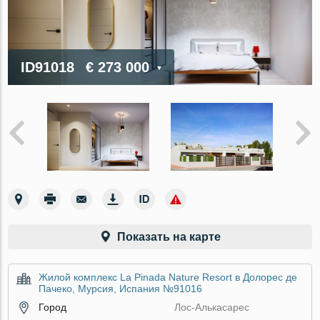
ID91018
€ 273 000
Показать на карте
Жилой комплекс La Pinada Nature Resort в Долорес де
Пачеко, Мурсия, Испания №91016
Город
Лос-Алькасарес