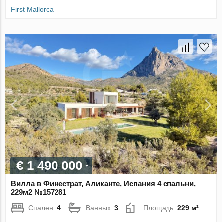
First Mallorca
€ 1 490 000
Вилла в Финестрат, Аликанте, Испания 4 спальни,
229м2 №157281
Спален:
4
Ванных:
3
Площадь:
229 м²