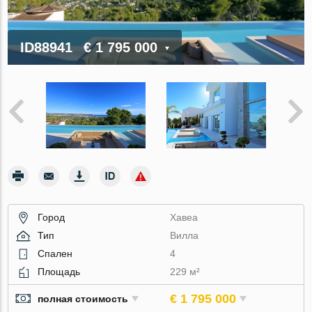
ID88941
€ 1 795 000
Город
Хавеа
Тип
Вилла
Спален
4
Площадь
229 м²
€ 1 795 000
полная стоимость