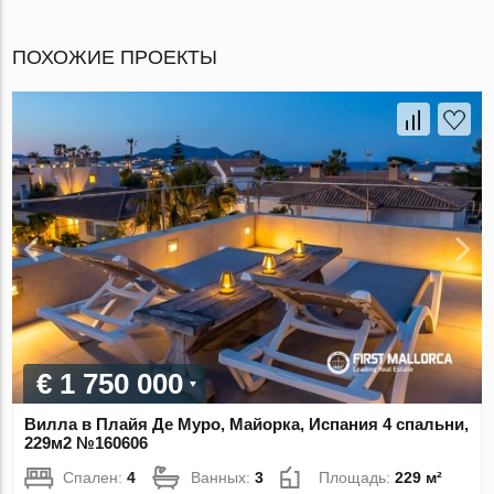
ПОХОЖИЕ ПРОЕКТЫ
€ 1 750 000
Вилла в Плайя Де Муро, Майорка, Испания 4 спальни,
229м2 №160606
Спален:
4
Ванных:
3
Площадь:
229 м²