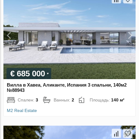
€ 685 000
Вилла в Хавеа, Аликанте, Испания 3 спальни, 140м2
№88943
Спален:
3
Ванных:
2
Площадь:
140 м²
M2 Real Estate