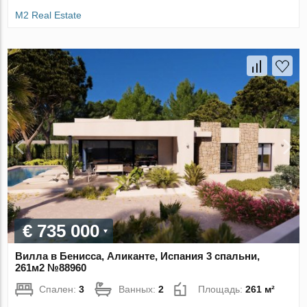
M2 Real Estate
€ 735 000
Вилла в Бенисса, Аликанте, Испания 3 спальни,
261м2 №88960
Спален:
3
Ванных:
2
Площадь:
261 м²