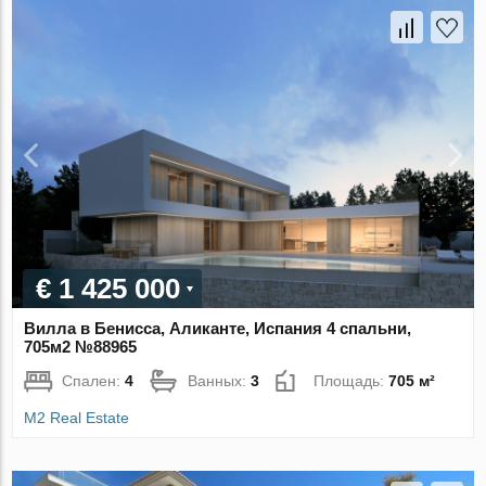
€ 1 425 000
Вилла в Бенисса, Аликанте, Испания 4 спальни,
705м2 №88965
Спален:
4
Ванных:
3
Площадь:
705 м²
M2 Real Estate