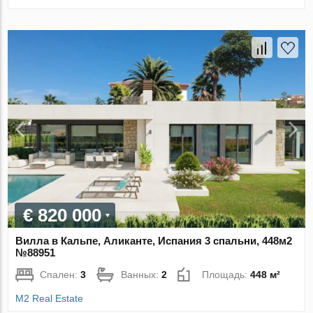
€ 820 000
Вилла в Кальпе, Аликанте, Испания 3 спальни, 448м2
№88951
Спален:
3
Ванных:
2
Площадь:
448 м²
M2 Real Estate