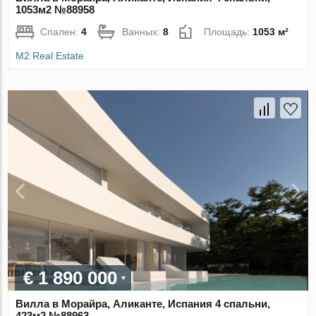
1053м2 №88958
Спален:
4
Ванных:
8
Площадь:
1053 м²
M2 Real Estate
€ 1 890 000
Вилла в Морайра, Аликанте, Испания 4 спальни,
423м2 №88963