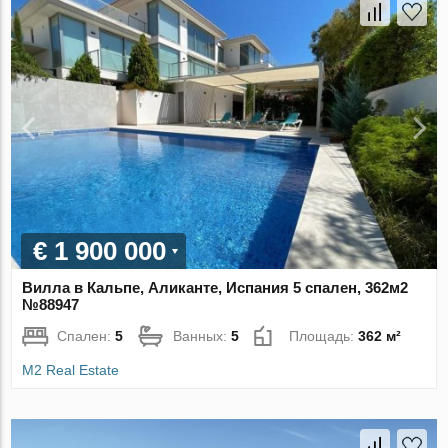
€ 1 900 000
Вилла в Кальпе, Аликанте, Испания 5 спален, 362м2
№88947
Спален:
5
Ванных:
5
Площадь:
362 м²
M2 Real Estate