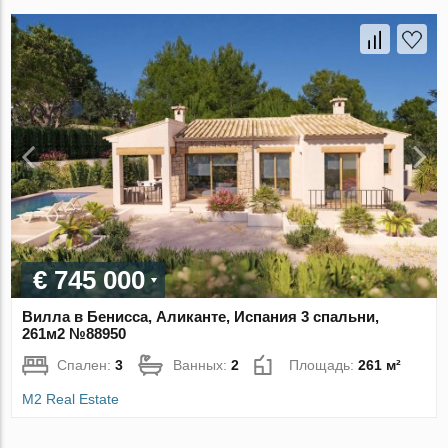
€ 745 000
Вилла в Бенисса, Аликанте, Испания 3 спальни,
261м2 №88950
Спален:
3
Ванных:
2
Площадь:
261 м²
M2 Real Estate