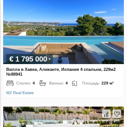
€ 1 795 000
Вилла в Хавеа, Аликанте, Испания 4 спальни, 229м2
№88941
Спален:
4
Ванных:
4
Площадь:
229 м²
M2 Real Estate