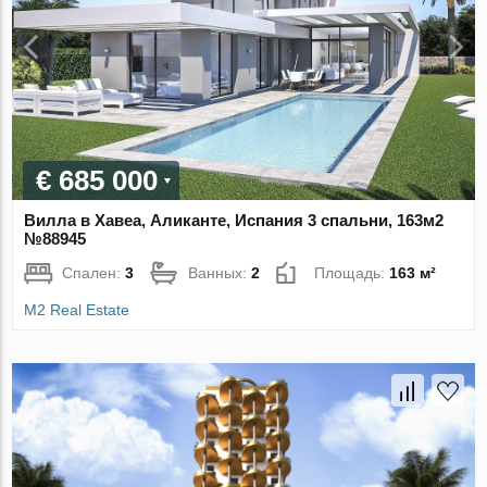
€ 685 000
Вилла в Хавеа, Аликанте, Испания 3 спальни, 163м2
№88945
Спален:
3
Ванных:
2
Площадь:
163 м²
M2 Real Estate