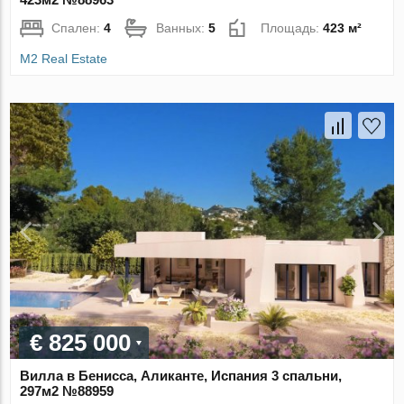
Спален:
4
Ванных:
5
Площадь:
423 м²
M2 Real Estate
€ 825 000
Вилла в Бенисса, Аликанте, Испания 3 спальни,
297м2 №88959