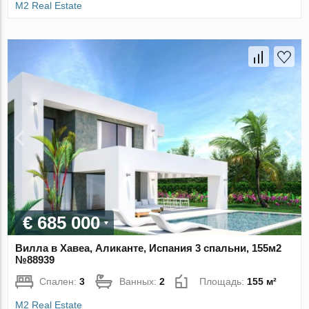
M2 Real Estate
€ 685 000
Вилла в Хавеа, Аликанте, Испания 3 спальни, 155м2
№88939
Спален:
3
Ванных:
2
Площадь:
155 м²
M2 Real Estate