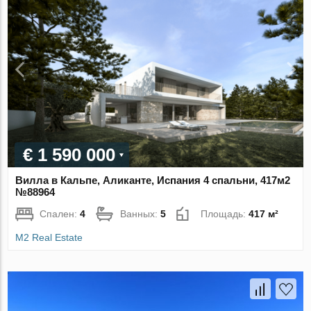
€ 1 590 000
Вилла в Кальпе, Аликанте, Испания 4 спальни, 417м2
№88964
Спален:
4
Ванных:
5
Площадь:
417 м²
M2 Real Estate