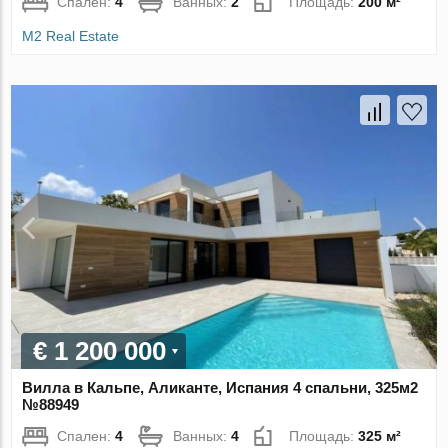
Спален:
4
Ванных:
2
Площадь:
200 м²
M2 Real Estate
€ 1 200 000
Вилла в Кальпе, Аликанте, Испания 4 спальни, 325м2
№88949
Спален:
4
Ванных:
4
Площадь:
325 м²