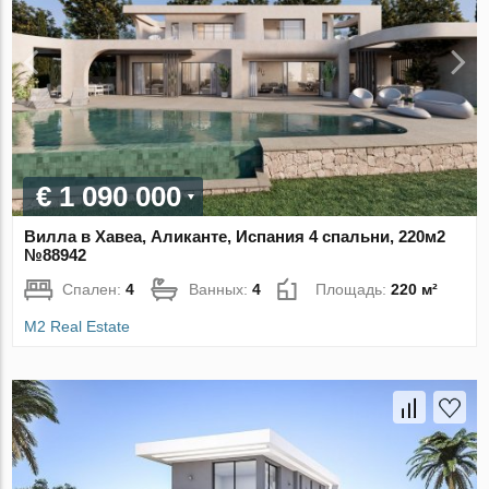
€ 1 090 000
Вилла в Хавеа, Аликанте, Испания 4 спальни, 220м2
№88942
Спален:
4
Ванных:
4
Площадь:
220 м²
M2 Real Estate