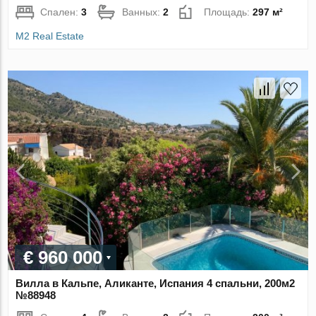
Спален:
3
Ванных:
2
Площадь:
297 м²
M2 Real Estate
€ 960 000
Вилла в Кальпе, Аликанте, Испания 4 спальни, 200м2
№88948