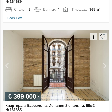
№164639
Спален:
3
Ванных:
4
Площадь:
368 м²
Lucas Fox
€ 399 000
Квартира в Барселона, Испания 2 спальни, 68м2
№161385