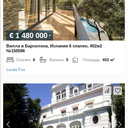
€ 1 480 000
Вилла в Барселона, Испания 6 спален, 402м2
№150596
Спален:
6
Ванных:
5
Площадь:
402 м²
Lucas Fox