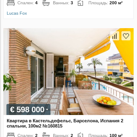
Спален:
4
Ванных:
3
Площадь:
200 м²
Lucas Fox
€ 598 000
Квартира в Кастельдефельс, Барселона, Испания 2
спальни, 100м2 №160815
Спален:
2
Ванных:
2
Площадь:
100 м²