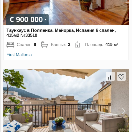
€ 900 000
Таунхаус в Полленка, Майорка, Испания 6 спален,
415м2 №33510
Спален:
6
Ванных:
3
Площадь:
415 м²
First Mallorca