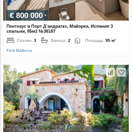
€ 800 000
Пентхаус в Порт Д'андраткс, Майорка, Испания 3
спальни, 95м2 №36187
Спален:
3
Ванных:
2
Площадь:
95 м²
First Mallorca