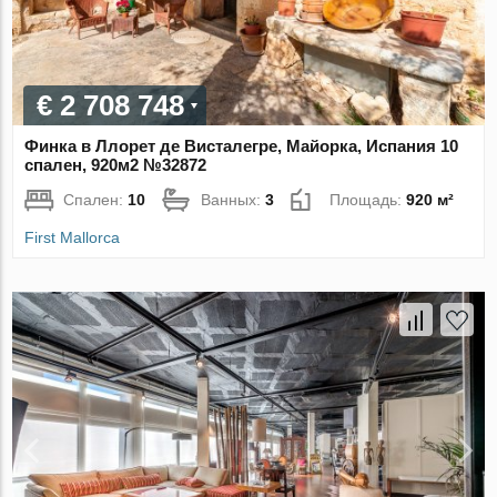
€ 2 708 748
Финка в Ллорет де Висталегре, Майорка, Испания 10
спален, 920м2 №32872
Спален:
10
Ванных:
3
Площадь:
920 м²
First Mallorca