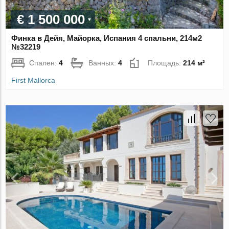
€ 1 500 000
Финка в Дейя, Майорка, Испания 4 спальни, 214м2
№32219
Спален:
4
Ванных:
4
Площадь:
214 м²
First Mallorca