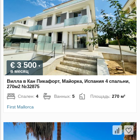
€ 3 500
в месяц
Вилла в Кан Пикафорт, Майорка, Испания 4 спальни,
270м2 №32875
Спален:
4
Ванных:
5
Площадь:
270 м²
First Mallorca