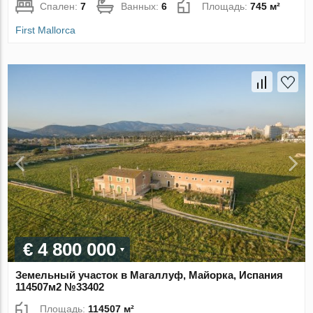
Спален:
7
Ванных:
6
Площадь:
745 м²
First Mallorca
€ 4 800 000
Земельный участок в Магаллуф, Майорка, Испания
114507м2 №33402
Площадь:
114507 м²