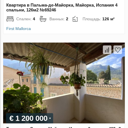
Квартира в Пальма-де-Майорка, Майорка, Испания 4
спальни, 126м2 №69246
Спален:
4
Ванных:
2
Площадь:
126 м²
First Mallorca
€ 1 200 000