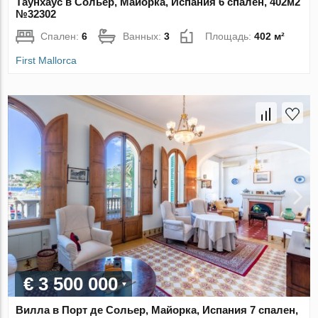
Таунхаус в Сольер, Майорка, Испания 6 спален, 402м2
№32302
Спален:
6
Ванных:
3
Площадь:
402 м²
First Mallorca
€ 3 500 000
Вилла в Порт де Сольер, Майорка, Испания 7 спален,