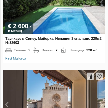
€ 2 600
в месяц
Таунхаус в Синеу, Майорка, Испания 3 спальни, 220м2
№32603
Спален:
3
Ванных:
2
Площадь:
220 м²
First Mallorca