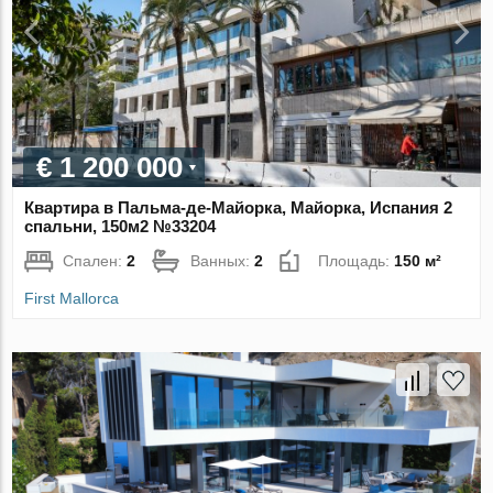
€ 1 200 000
Квартира в Пальма-де-Майорка, Майорка, Испания 2
спальни, 150м2 №33204
Спален:
2
Ванных:
2
Площадь:
150 м²
First Mallorca