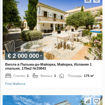
€ 2 000 000
Вилла в Пальма-де-Майорка, Майорка, Испания 1
спальня, 175м2 №33643
Спален:
1
Ванных:
1
Площадь:
175 м²
First Mallorca