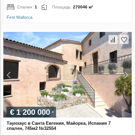
Спален:
1
Площадь:
270046 м²
First Mallorca
€ 1 200 000
Таунхаус в Санта Евгения, Майорка, Испания 7
спален, 745м2 №32554