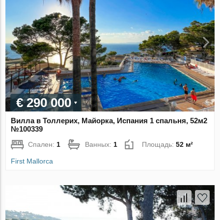
€ 290 000
Вилла в Толлерих, Майорка, Испания 1 спальня, 52м2
№100339
Спален:
1
Ванных:
1
Площадь:
52 м²
First Mallorca