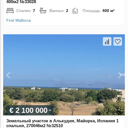
400м2 №33028
Спален:
7
Ванных:
2
Площадь:
400 м²
First Mallorca
€ 2 100 000
Земельный участок в Алькудия, Майорка, Испания 1
спальня, 270046м2 №32510