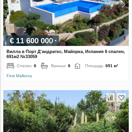
€ 11 600 000
Вилла в Порт Д'андраткс, Майорка, Испания 6 спален,
691м2 №33059
Спален:
6
Ванных:
6
Площадь:
691 м²
First Mallorca