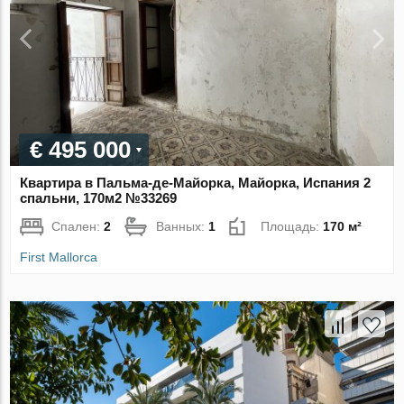
€ 495 000
Квартира в Пальма-де-Майорка, Майорка, Испания 2
спальни, 170м2 №33269
Спален:
2
Ванных:
1
Площадь:
170 м²
First Mallorca