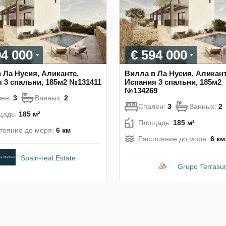
94 000
€ 594 000
 Ла Нусия, Аликанте,
Вилла в Ла Нусия, Аликант
 3 спальни, 185м2 №131411
Испания 3 спальни, 185м2
№134269
лен:
3
Ванных:
2
Спален:
3
Ванных:
2
щадь:
185 м²
Площадь:
185 м²
тояние до моря:
6 км
Расстояние до моря:
6 км
Spain-real.Estate
Grupo Terrasu