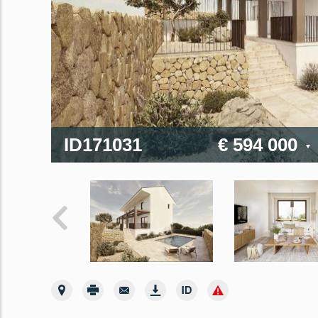
ID171031
€ 594 000