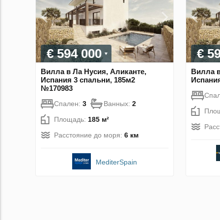
€ 594 000
€ 5
Вилла в Ла Нусия, Аликанте,
Вилла в
Испания 3 спальни, 185м2
Испания
№170983
Спа
Спален:
3
Ванных:
2
Пло
Площадь:
185 м²
Расс
Расстояние до моря:
6 км
MediterSpain