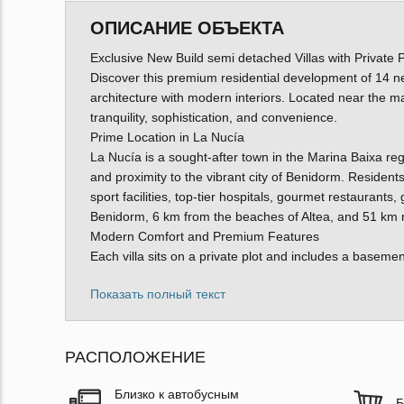
ОПИСАНИЕ ОБЪЕКТА
Exclusive New Build semi detached Villas with Private
Discover this premium residential development of 14 ne
architecture with modern interiors. Located near the m
tranquility, sophistication, and convenience.
Prime Location in La Nucía
La Nucía is a sought-after town in the Marina Baixa regi
and proximity to the vibrant city of Benidorm. Resident
sport facilities, top-tier hospitals, gourmet restaurant
Benidorm, 6 km from the beaches of Altea, and 51 km no
Modern Comfort and Premium Features
Each villa sits on a private plot and includes a baseme
Показать полный текст
РАСПОЛОЖЕНИЕ
Близко к автобусным
Б