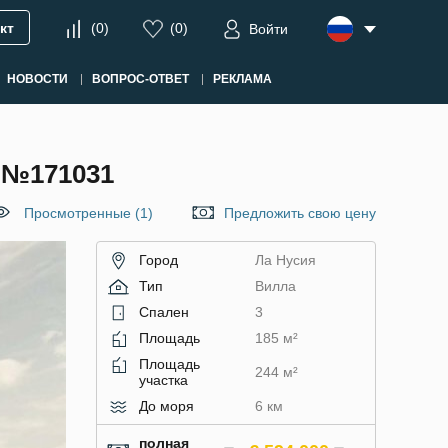
кт
(
0
)
(
0
)
Войти
НОВОСТИ
ВОПРОС-ОТВЕТ
РЕКЛАМА
 №171031
Просмотренные (1)
Предложить свою цену
Город
Ла Нусия
Тип
Вилла
Спален
3
Площадь
185 м²
Площадь
244 м²
участка
До моря
6 км
полная