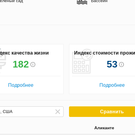
еленый сад
Бассейн
декс качества жизни
Индекс стоимости прож
182
53
Подробнее
Подробнее
Сравнить
Аликанте