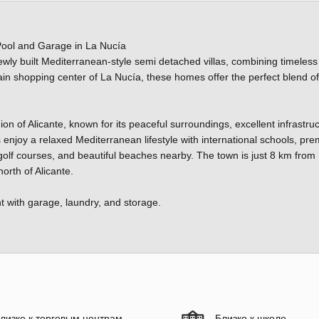
 Pool and Garage in La Nucía
wly built Mediterranean-style semi detached villas, combining timeless
ain shopping center of La Nucía, these homes offer the perfect blend of
on of Alicante, known for its peaceful surroundings, excellent infrastruc
s enjoy a relaxed Mediterranean lifestyle with international schools, pr
s, golf courses, and beautiful beaches nearby. The town is just 8 km from
rth of Alicante.
nt with garage, laundry, and storage.
лизко к торговым центрам
Близко к школе