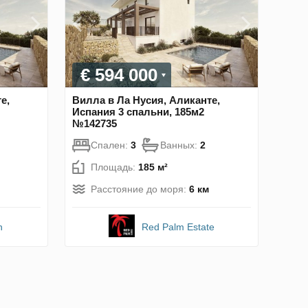
€ 594 000
е,
Вилла в Ла Нусия, Аликанте,
Испания 3 спальни, 185м2
№142735
Спален:
3
Ванных:
2
Площадь:
185 м²
Расстояние до моря:
6 км
n
Red Palm Estate