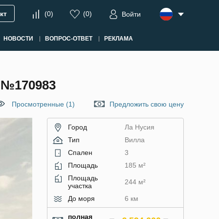
кт
(
0
)
(
0
)
Войти
НОВОСТИ
ВОПРОС-ОТВЕТ
РЕКЛАМА
 №170983
Просмотренные (1)
Предложить свою цену
Город
Ла Нусия
Тип
Вилла
Спален
3
Площадь
185 м²
Площадь
244 м²
участка
До моря
6 км
полная