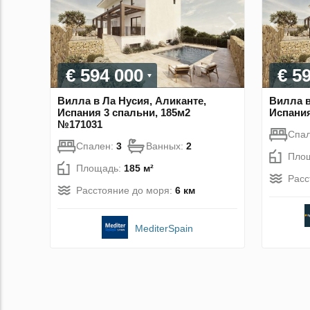
€ 594 000
€ 5
Вилла в Ла Нусия, Аликанте,
Вилла в
Испания 3 спальни, 185м2
Испания
№171031
Спа
Спален:
3
Ванных:
2
Пло
Площадь:
185 м²
Расс
Расстояние до моря:
6 км
MediterSpain