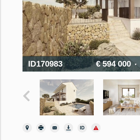
ID170983
€ 594 000