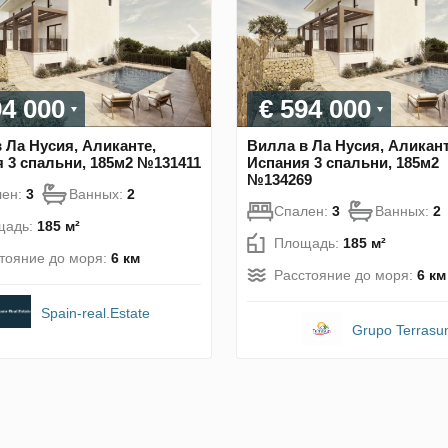
94 000
€ 594 000
 Ла Нусия, Аликанте,
Вилла в Ла Нусия, Аликант
 3 спальни, 185м2 №131411
Испания 3 спальни, 185м2
№134269
лен:
3
Ванных:
2
Спален:
3
Ванных:
2
щадь:
185 м²
Площадь:
185 м²
тояние до моря:
6 км
Расстояние до моря:
6 км
Spain-real.Estate
Grupo Terrasu