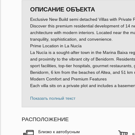
ОПИСАНИЕ ОБЪЕКТА
Exclusive New Build semi detached Villas with Private
Discover this premium residential development of 14 ne
architecture with modern interiors. Located near the m
tranquility, sophistication, and convenience.
Prime Location in La Nucía
La Nucía is a sought-after town in the Marina Baixa regi
and proximity to the vibrant city of Benidorm. Resident
sport facilities, top-tier hospitals, gourmet restaurant
Benidorm, 6 km from the beaches of Altea, and 51 km no
Modern Comfort and Premium Features
Each villa sits on a private plot and includes a baseme
Показать полный текст
РАСПОЛОЖЕНИЕ
Близко к автобусным
Б