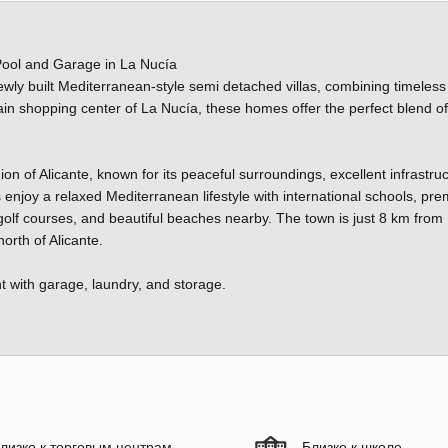
 Pool and Garage in La Nucía
wly built Mediterranean-style semi detached villas, combining timeless
ain shopping center of La Nucía, these homes offer the perfect blend of
on of Alicante, known for its peaceful surroundings, excellent infrastruc
s enjoy a relaxed Mediterranean lifestyle with international schools, pr
s, golf courses, and beautiful beaches nearby. The town is just 8 km from
rth of Alicante.
nt with garage, laundry, and storage.
лизко к торговым центрам
Близко к школе