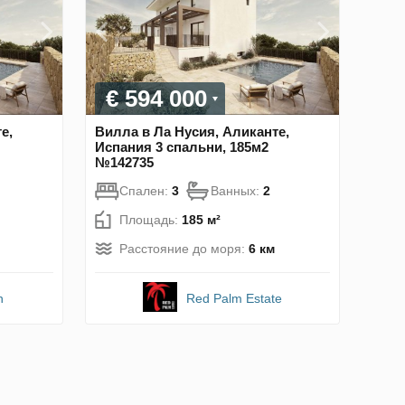
€ 594 000
е,
Вилла в Ла Нусия, Аликанте,
Испания 3 спальни, 185м2
№142735
Спален:
3
Ванных:
2
Площадь:
185 м²
Расстояние до моря:
6 км
n
Red Palm Estate