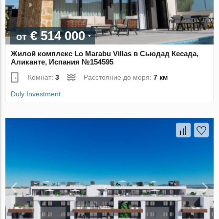
€ 514 000
от
Жилой комплекс Lo Marabu Villas в Сьюдад Кесада,
Аликанте, Испания №154595
Комнат:
3
Расстояние до моря:
7 км
Duly Investment