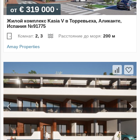
€ 319 000
от
Жилой комплекс Kasia V в Торревьеха, Аликанте,
Испания №91775
Комнат:
2, 3
Расстояние до моря:
200 м
Amay Properties