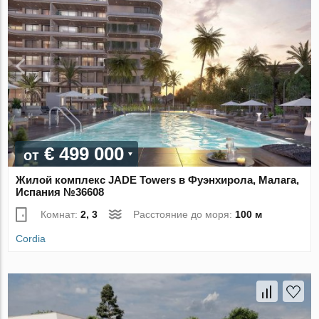
€ 499 000
от
Жилой комплекс JADE Towers в Фуэнхирола, Малага,
Испания №36608
Комнат:
2, 3
Расстояние до моря:
100 м
Cordia