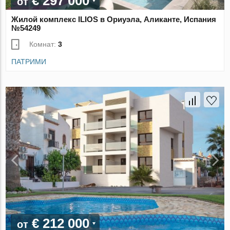
€ 297 000
от
Жилой комплекс ILIOS в Ориуэла, Аликанте, Испания
№54249
Комнат:
3
ПАТРИМИ
€ 212 000
от