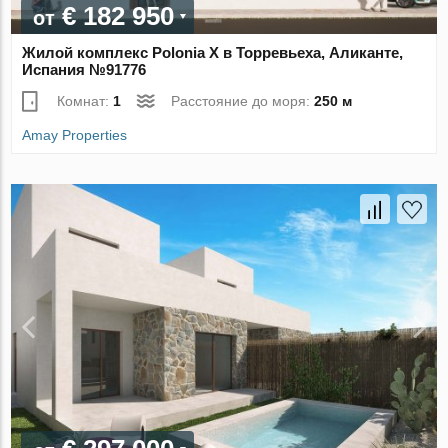
€ 182 950
от
Жилой комплекс Polonia X в Торревьеха, Аликанте,
Испания №91776
Комнат:
1
Расстояние до моря:
250 м
Amay Properties