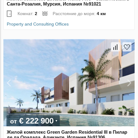
Санта-Розалия, Мурсия, Испания №91021
Комнат:
2
Расстояние до моря:
4 км
Property and Consulting Offices
€ 222 900
от
Жилой комплекс Green Garden Residential III в Пилар
де ла Орадада, Аликанте, Испания №91306