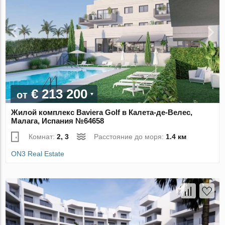
€ 213 200
от
Жилой комплекс Baviera Golf в Калета-де-Велес,
Малага, Испания №64658
Комнат:
2, 3
Расстояние до моря:
1.4 км
ON3 Real Estate