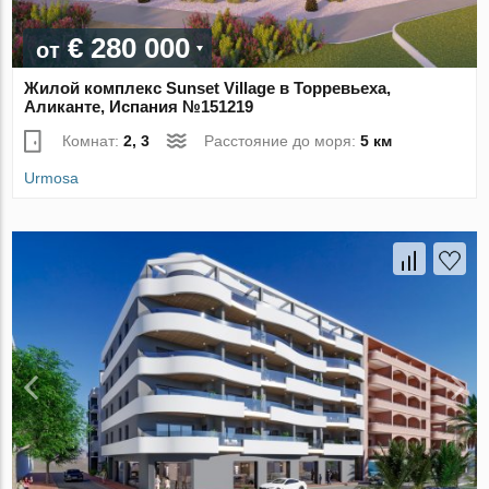
€ 280 000
от
Жилой комплекс Sunset Village в Торревьеха,
Аликанте, Испания №151219
Комнат:
2, 3
Расстояние до моря:
5 км
Urmosa