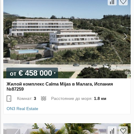
€ 458 000
от
Жилой комплекс Calma Mijas в Малага, Испания
№87259
Комнат:
3
Расстояние до моря:
1.8 км
ON3 Real Estate