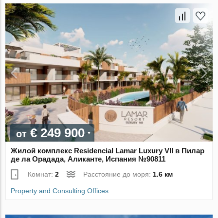
€ 249 900
от
Жилой комплекс Residencial Lamar Luxury VII в Пилар
де ла Орадада, Аликанте, Испания №90811
Комнат:
2
Расстояние до моря:
1.6 км
Property and Consulting Offices