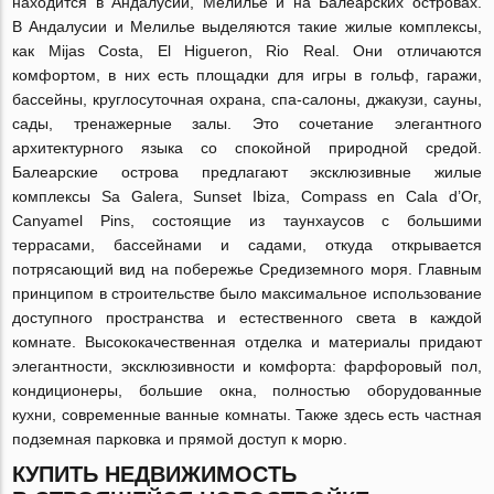
находится в Андалусии, Мелилье и на Балеарских островах.
В Андалусии и Мелилье выделяются такие жилые комплексы,
как Mijas Costa, El Higueron, Rio Real. Они отличаются
комфортом, в них есть площадки для игры в гольф, гаражи,
бассейны, круглосуточная охрана,
спа-салоны
, джакузи, сауны,
сады, тренажерные залы. Это сочетание элегантного
архитектурного языка со спокойной природной средой.
Балеарские острова предлагают эксклюзивные жилые
комплексы Sa Galera, Sunset Ibiza, Compass en Cala d’Or,
Canyamel Pins, состоящие из таунхаусов с большими
террасами, бассейнами и садами, откуда открывается
потрясающий вид на побережье Средиземного моря. Главным
принципом в строительстве было максимальное использование
доступного пространства и естественного света в каждой
комнате. Высококачественная отделка и материалы придают
элегантности, эксклюзивности и комфорта: фарфоровый пол,
кондиционеры, большие окна, полностью оборудованные
кухни, современные ванные комнаты. Также здесь есть частная
подземная парковка и прямой доступ к морю.
КУПИТЬ НЕДВИЖИМОСТЬ