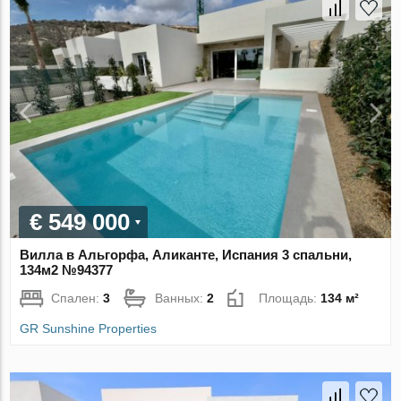
€ 549 000
Вилла в Альгорфа, Аликанте, Испания 3 спальни,
134м2 №94377
Спален:
3
Ванных:
2
Площадь:
134 м²
GR Sunshine Properties