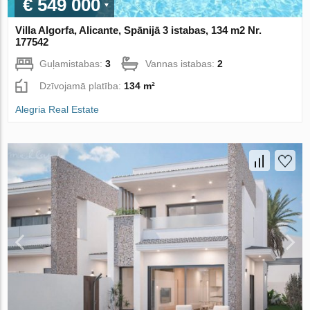
€ 549 000
Villa Algorfa, Alicante, Spānijā 3 istabas, 134 m2 Nr.
177542
Guļamistabas:
3
Vannas istabas:
2
Dzīvojamā platība:
134 m²
Alegria Real Estate