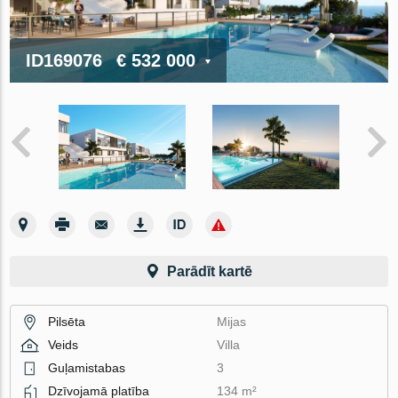
ID169076
€ 532 000
Parādīt kartē
Pilsēta
Mijas
Veids
Villa
Guļamistabas
3
Dzīvojamā platība
134 m²