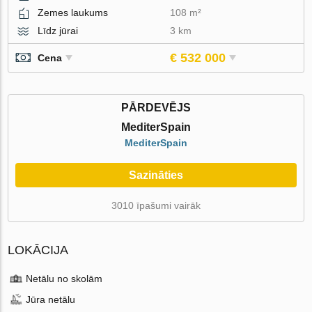
Zemes laukums
108 m²
Līdz jūrai
3 km
€ 532 000
Cena
PĀRDEVĒJS
MediterSpain
MediterSpain
Sazināties
3010 īpašumi vairāk
LOKĀCIJA
Netālu no skolām
Jūra netālu