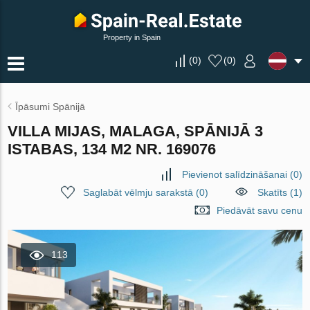
Property in Spain
(
0
)
(
0
)
Īpāsumi Spānijā
VILLA MIJAS, MALAGA, SPĀNIJĀ 3
ISTABAS, 134 M2 NR. 169076
Pievienot salīdzināšanai
(
0
)
Saglabāt vēlmju sarakstā
(
0
)
Skatīts (1)
Piedāvāt savu cenu
113