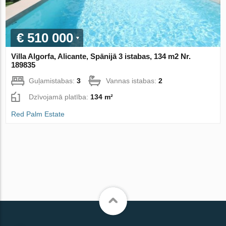
€ 510 000
Villa Algorfa, Alicante, Spānijā 3 istabas, 134 m2 Nr.
189835
Guļamistabas:
3
Vannas istabas:
2
Dzīvojamā platība:
134 m²
Red Palm Estate