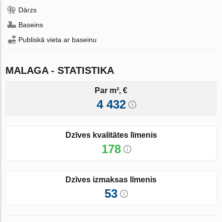
Dārzs
Baseins
Publiskā vieta ar baseinu
MALAGA - STATISTIKA
Par m², €
4 432
Dzīves kvalitātes līmenis
178
Dzīves izmaksas līmenis
53