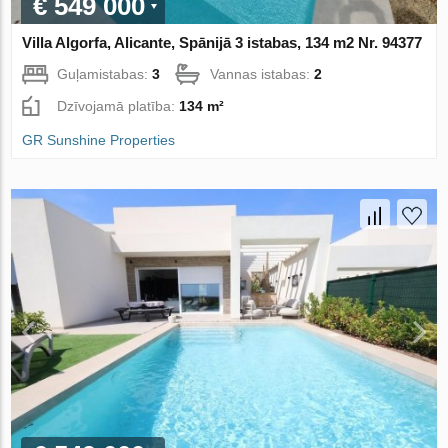
€ 549 000
Villa Algorfa, Alicante, Spānijā 3 istabas, 134 m2 Nr. 94377
Guļamistabas:
3
Vannas istabas:
2
Dzīvojamā platība:
134 m²
GR Sunshine Properties