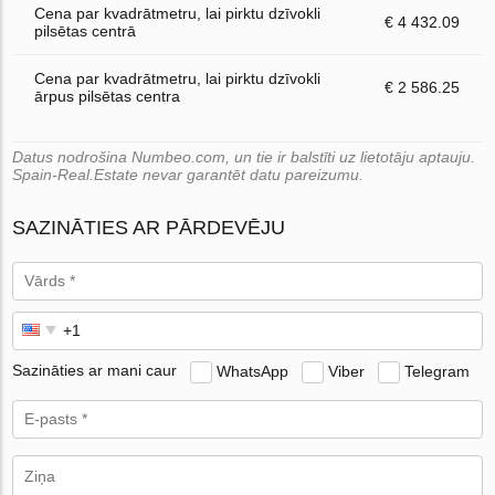
Cena par kvadrātmetru, lai pirktu dzīvokli
€ 4 432.09
pilsētas centrā
Cena par kvadrātmetru, lai pirktu dzīvokli
€ 2 586.25
ārpus pilsētas centra
Datus nodrošina Numbeo.com, un tie ir balstīti uz lietotāju aptauju.
Spain-Real.Estate nevar garantēt datu pareizumu.
SAZINĀTIES AR PĀRDEVĒJU
Sazināties ar mani caur
WhatsApp
Viber
Telegram