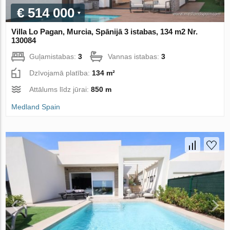
€ 514 000
Villa Lo Pagan, Murcia, Spānijā 3 istabas, 134 m2 Nr.
130084
Guļamistabas:
3
Vannas istabas:
3
Dzīvojamā platība:
134 m²
Attālums līdz jūrai:
850 m
Medland Spain