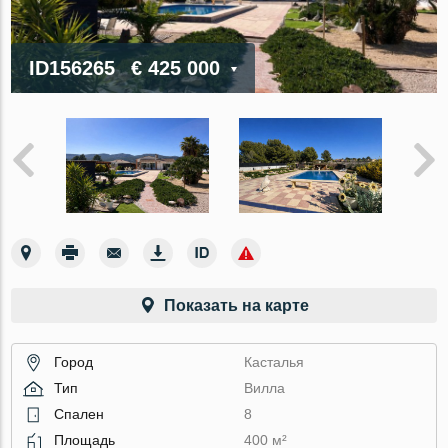
ID156265
€ 425 000
Показать на карте
Город
Касталья
Тип
Вилла
Спален
8
Площадь
400 м²