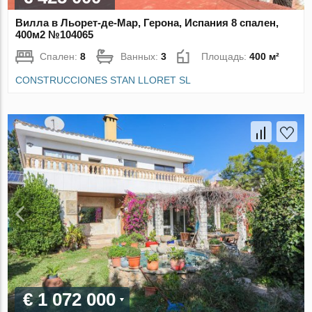
Вилла в Льорет-де-Мар, Герона, Испания 8 спален,
400м2 №104065
Спален:
8
Ванных:
3
Площадь:
400 м²
CONSTRUCCIONES STAN LLORET SL
€ 1 072 000