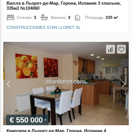
Вилла в Льорет-де-Мар, Герона, Испания 3 спальни,
335м2 №104060
Спален:
3
Ванных:
3
Площадь:
335 м²
CONSTRUCCIONES STAN LLORET SL
€ 550 000
Квартира в Льорет-де-Мар, Герона, Испания 4