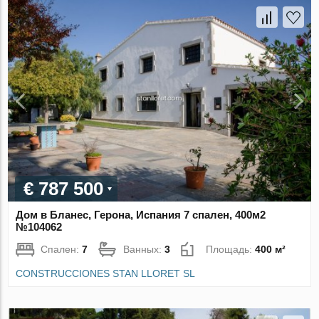
€ 787 500
Дом в Бланес, Герона, Испания 7 спален, 400м2
№104062
Спален:
7
Ванных:
3
Площадь:
400 м²
CONSTRUCCIONES STAN LLORET SL