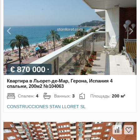
€ 870 000
Квартира в Льорет-де-Мар, Герона, Испания 4
спальни, 200м2 №104063
Спален:
4
Ванных:
3
Площадь:
200 м²
CONSTRUCCIONES STAN LLORET SL