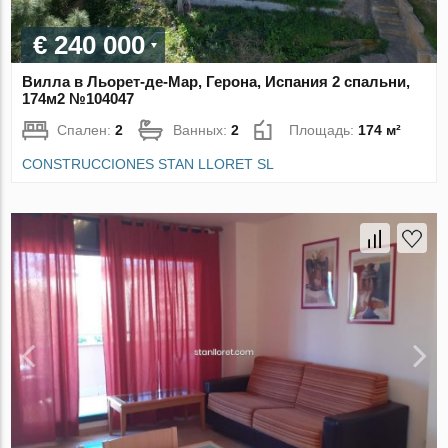
€ 240 000
Вилла в Льорет-де-Мар, Герона, Испания 2 спальни,
174м2 №104047
Спален:
2
Ванных:
2
Площадь:
174 м²
CONSTRUCCIONES STAN LLORET SL