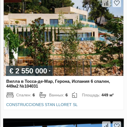
€ 2 550 000
Вилла в Тосса-де-Мар, Герона, Испания 6 спален,
449м2 №104031
Спален:
6
Ванных:
6
Площадь:
449 м²
CONSTRUCCIONES STAN LLORET SL