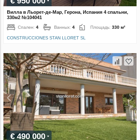
€ 950 000
Вилла в Льорет-де-Мар, Герона, Испания 4 спальни,
330м2 №104041
Спален:
4
Ванных:
4
Площадь:
330 м²
CONSTRUCCIONES STAN LLORET SL
€ 490 000