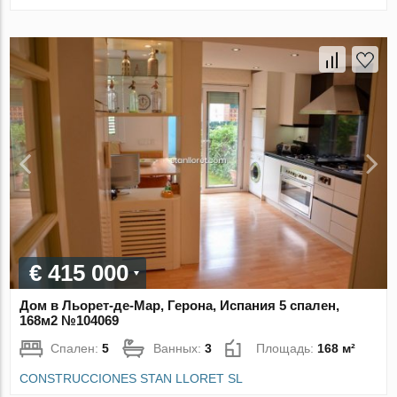
€ 415 000
Дом в Льорет-де-Мар, Герона, Испания 5 спален,
168м2 №104069
Спален:
5
Ванных:
3
Площадь:
168 м²
CONSTRUCCIONES STAN LLORET SL