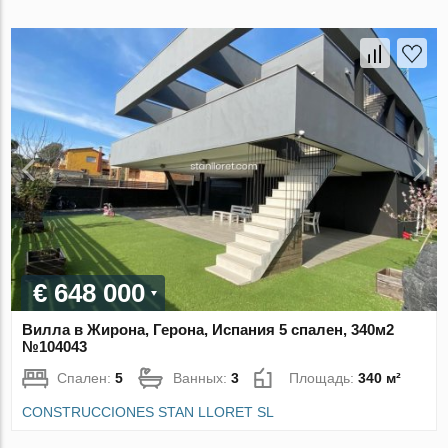
€ 648 000
Вилла в Жирона, Герона, Испания 5 спален, 340м2
№104043
Спален:
5
Ванных:
3
Площадь:
340 м²
CONSTRUCCIONES STAN LLORET SL