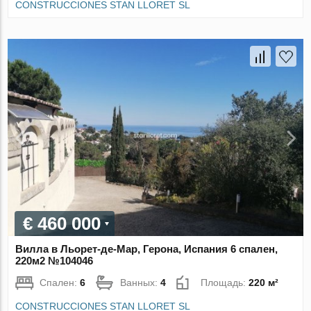
CONSTRUCCIONES STAN LLORET SL
€ 460 000
Вилла в Льорет-де-Мар, Герона, Испания 6 спален,
220м2 №104046
Спален:
6
Ванных:
4
Площадь:
220 м²
CONSTRUCCIONES STAN LLORET SL