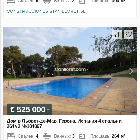
Спален:
5
Ванных:
2
Площадь:
300 м²
CONSTRUCCIONES STAN LLORET SL
€ 525 000
Дом в Льорет-де-Мар, Герона, Испания 4 спальни,
264м2 №104067
Спален:
4
Ванных:
3
Площадь:
264 м²