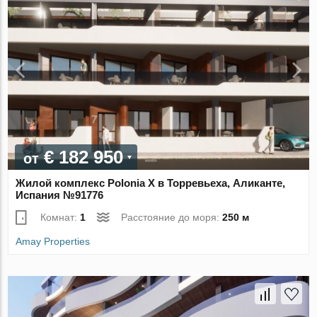
€ 182 950
от
Жилой комплекс Polonia X в Торревьеха, Аликанте,
Испания №91776
Комнат:
1
Расстояние до моря:
250 м
Amay Properties