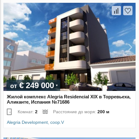
€ 249 000
от
Жилой комплекс Alegria Residencial XIX в Торревьеха,
Аликанте, Испания №71686
Комнат:
2
Расстояние до моря:
200 м
Alegria Development, coop.V