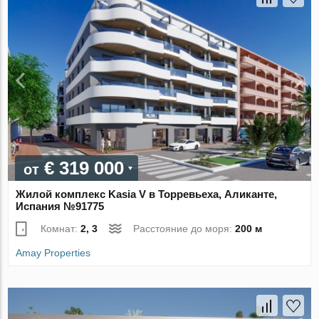
€ 319 000
от
Жилой комплекс Kasia V в Торревьеха, Аликанте,
Испания №91775
Комнат:
2, 3
Расстояние до моря:
200 м
Amay Properties