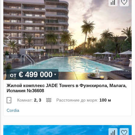
€ 499 000
от
Жилой комплекс JADE Towers в Фуэнхирола, Малага,
Испания №36608
Комнат:
2, 3
Расстояние до моря:
100 м
Cordia