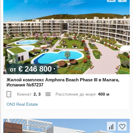
€ 246 800
от
Жилой комплекс ​​​​​​​Amphora Beach Phase III в Малага,
Испания №87237
Комнат:
2, 3
Расстояние до моря:
400 м
ON3 Real Estate