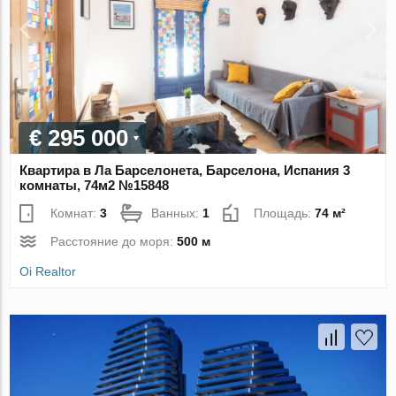
€ 295 000
Квартира в Ла Барселонета, Барселона, Испания 3
комнаты, 74м2 №15848
Комнат:
3
Ванных:
1
Площадь:
74 м²
Расстояние до моря:
500 м
Oi Realtor