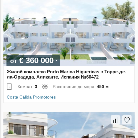
€ 360 000
от
Жилой комплекс Porto Marina Higuericas в Торре-де-
ла-Орадада, Аликанте, Испания №60472
Комнат:
3
Расстояние до моря:
450 м
Costa Cálida Promotores