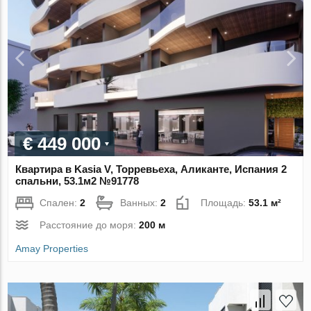
€ 449 000
Квартира в Kasia V, Торревьеха, Аликанте, Испания 2
спальни, 53.1м2 №91778
Спален:
2
Ванных:
2
Площадь:
53.1 м²
Расстояние до моря:
200 м
Amay Properties