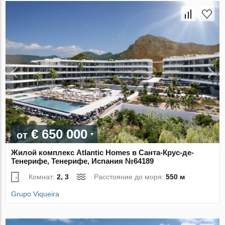
€ 650 000
от
Жилой комплекс Atlantic Homes в Санта-Крус-де-
Тенерифе, Тенерифе, Испания №64189
Комнат:
2, 3
Расстояние до моря:
550 м
Grupo Viqueira