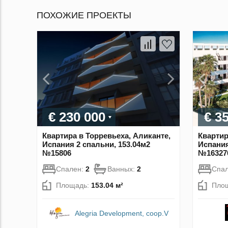
ПОХОЖИЕ ПРОЕКТЫ
€ 230 000
€ 3
Квартира в Торревьеха, Аликанте,
Квартир
Испания 2 спальни, 153.04м2
Испания
№15806
№16327
Спален:
2
Ванных:
2
Спа
Площадь:
153.04 м²
Пло
Alegria Development, coop.V