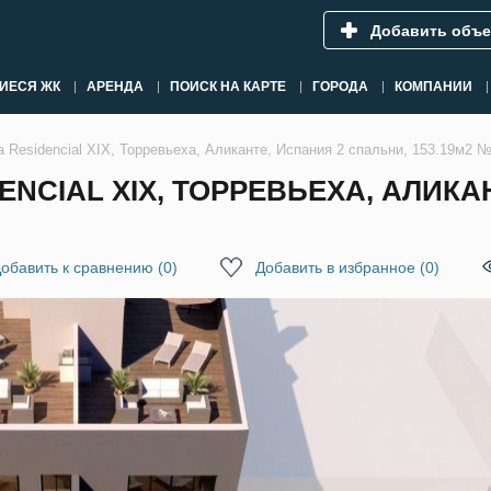
Добавить объе
ИЕСЯ ЖК
АРЕНДА
ПОИСК НА КАРТЕ
ГОРОДА
КОМПАНИИ
ia Residencial XIX, Торревьеха, Аликанте, Испания 2 спальни, 153.19м2 
ENCIAL XIX, ТОРРЕВЬЕХА, АЛИКА
обавить к сравнению
(
0
)
Добавить в избранное
(
0
)