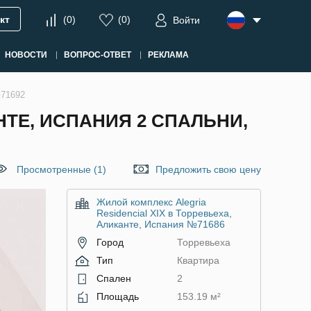
кт
(
0
)
(
0
)
Войти
НОВОСТИ
ВОПРОС-ОТВЕТ
РЕКЛАМА
№71692
НТЕ, ИСПАНИЯ 2 СПАЛЬНИ,
Просмотренные (1)
Предложить свою цену
Жилой комплекс Alegria
Residencial XIX в Торревьеха,
Аликанте, Испания №71686
Город
Торревьеха
Тип
Квартира
Спален
2
Площадь
153.19 м²