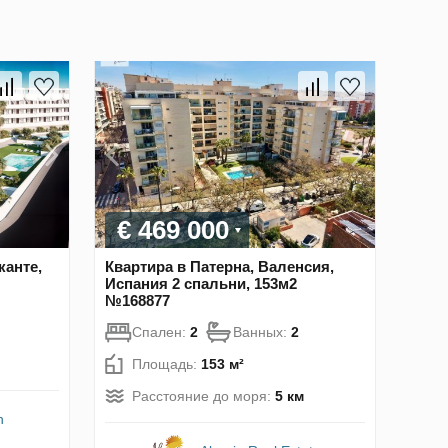
€ 469 000
канте,
Квартира в Патерна, Валенсия,
Испания 2 спальни, 153м2
№168877
Спален:
2
Ванных:
2
Площадь:
153 м²
Расстояние до моря:
5 км
n