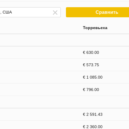
Сравнить
Торревьеха
€ 630.00
€ 573.75
€ 1 085.00
€ 796.00
€ 2 591.43
€ 2 360.00