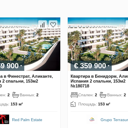
59 900
€ 359 900
а в Финестрат, Аликанте,
Квартира в Бенидорм, Али
 2 спальни, 153м2
Испания 2 спальни, 153м2
0
№180718
лен:
2
Ванных:
2
Спален:
2
Ванных:
2
щадь:
153 м²
Площадь:
153 м²
Red Palm Estate
Grupo Terrasu