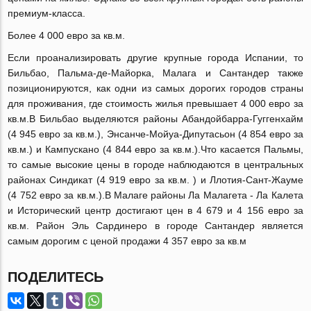
премиум-класса.
Более 4 000 евро за кв.м.
Если проанализировать другие крупные города Испании, то
Бильбао, Пальма-де-Майорка, Малага и Сантандер также
позиционируются, как одни из самых дорогих городов страны
для проживания, где стоимость жилья превышает 4 000 евро за
кв.м.В Бильбао выделяются районы Абандойбарра-Гуггенхайм
(4 945 евро за кв.м.), Энсанче-Мойуа-Дипутасьон (4 854 евро за
кв.м.) и Кампускано (4 844 евро за кв.м.).Что касается Пальмы,
то самые высокие цены в городе наблюдаются в центральных
районах Синдикат (4 919 евро за кв.м. ) и Ллотия-Сант-Жауме
(4 752 евро за кв.м.).В Малаге районы Ла Малагета - Ла Калета
и Исторический центр достигают цен в 4 679 и 4 156 евро за
кв.м. Район Эль Сардинеро в городе Сантандер является
самым дорогим с ценой продажи 4 357 евро за кв.м
ПОДЕЛИТЕСЬ