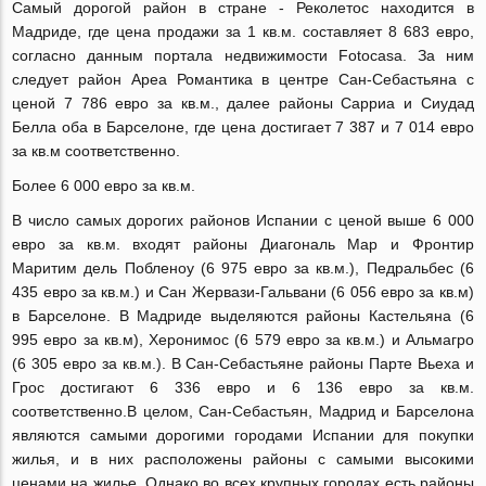
Самый дорогой район в стране - Реколетос находится в
Мадриде, где цена продажи за 1 кв.м. составляет 8 683 евро,
согласно данным портала недвижимости Fotocasa. За ним
следует район Ареа Романтика в центре Сан-Себастьяна с
ценой 7 786 евро за кв.м., далее районы Сарриа и Сиудад
Белла оба в Барселоне, где цена достигает 7 387 и 7 014 евро
за кв.м соответственно.
Более 6 000 евро за кв.м.
В число самых дорогих районов Испании с ценой выше 6 000
евро за кв.м. входят районы Диагональ Мар и Фронтир
Маритим дель Побленоу (6 975 евро за кв.м.), Педральбес (6
435 евро за кв.м.) и Сан Жервази-Гальвани (6 056 евро за кв.м)
в Барселоне. В Мадриде выделяются районы Кастельяна (6
995 евро за кв.м), Херонимос (6 579 евро за кв.м.) и Альмагро
(6 305 евро за кв.м.). В Сан-Себастьяне районы Парте Вьеха и
Грос достигают 6 336 евро и 6 136 евро за кв.м.
соответственно.В целом, Сан-Себастьян, Мадрид и Барселона
являются самыми дорогими городами Испании для покупки
жилья, и в них расположены районы с самыми высокими
ценами на жилье. Однако во всех крупных городах есть районы