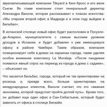
звукозаписывающей компании Tileyard в Кинг-Кросс и его жене
Сьюзи. Во главе компании стоит генеральный директор
Алехандра Ваноли, которая рассказывает о планах агентства:
«Мы откроем второй офис в Мадриде и в этом году выйдем в
Бильбао».
В испанской столице новый офис будет расположен в Посуэло-
де-Аларкон, муниципалитете с самым высоким уровнем
доходов в Испании, и будет добавлен к уже имеющемуся
офису в районе Чамбери. Таким образом, компания
позиционирует себя в домах на окраинах города, также уделяя
особое внимание комплексу La Moraleja. «После пандемии
появился явный спрос на переезд из города в дома с садами»,
– объясняет он.
Что касается Бильбао, города, который не так ориентирован на
роскошь и, прежде всего, больше ориентирован на
международных клиентов, Ваноли считает, что это «важная
экономика, которой предстоит пройти долгий путь». Кроме того,
он добавит еще один офис в Сан-Себастьяне, который будет
зависеть от офиса в столице Бискайи.