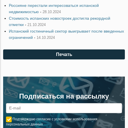
Россияне перестали интересоваться испанской
недвижимостью
-
28.10.2024
Стоимость испанских новостроек достигла рекордной
отметки
-
21.10.2024
Испанский гостиничный сектор выигрывает после введенных
ограничений
-
14.10.2024
Печать
Подписаться на рассылку
Подтверждаю согласие с условиями использования
персональных данных