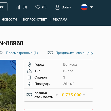
кт
(
0
)
(
0
)
Войти
НОВОСТИ
ВОПРОС-ОТВЕТ
РЕКЛАМА
№88960
Просмотренные (1)
Предложить свою цену
Город
Бенисса
Тип
Вилла
Спален
3
Площадь
261 м²
полная
€ 735 000
стоимость