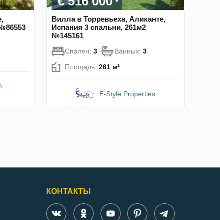
€ 516 000
,
Вилла в Торревьеха, Аликанте,
 №86553
Испания 3 спальни, 261м2
№145161
Спален:
3
Ванных:
3
Площадь:
261 м²
n
E-Style Properties
КОНТАКТЫ