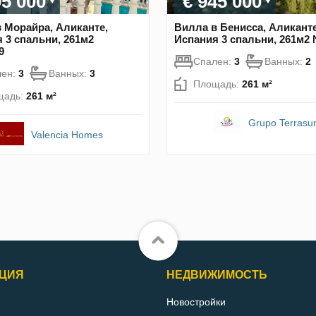
95 000
€ 945 000
 Морайра, Аликанте,
Вилла в Бенисса, Аликанте
 3 спальни, 261м2
Испания 3 спальни, 261м2
9
Спален:
3
Ванных:
2
лен:
3
Ванных:
3
Площадь:
261 м²
щадь:
261 м²
Grupo Terrasu
Valencia Homes
ЦИЯ
НЕДВИЖИМОСТЬ
Новостройки