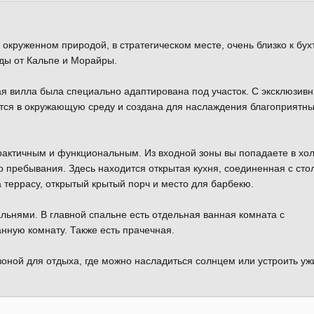
окруженном природой, в стратегическом месте, очень близко к бух
зды от Кальпе и Морайры.
ая вилла была специально адаптирована под участок. С эксклюзив
тся в окружающую среду и создана для наслаждения благоприятн
рактичным и функциональным. Из входной зоны вы попадаете в хол
о пребывания. Здесь находится открытая кухня, соединенная с сто
 террасу, открытый крытый порч и место для барбекю.
альнями. В главной спальне есть отдельная ванная комната с
нную комнату. Также есть прачечная.
зоной для отдыха, где можно насладиться солнцем или устроить уж