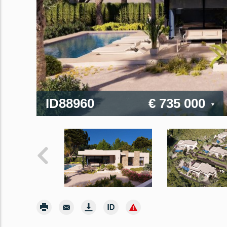
ID88960
€ 735 000