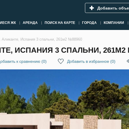
Добавить объе
ИЕСЯ ЖК
АРЕНДА
ПОИСК НА КАРТЕ
ГОРОДА
КОМПАНИИ
, Аликанте, Испания 3 спальни, 261м2 №88960
ТЕ, ИСПАНИЯ 3 СПАЛЬНИ, 261М2 
обавить к сравнению
(
0
)
Добавить в избранное
(
0
)