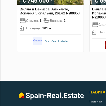
€ 745 000
€ 6
Вилла в Бенисса, Аликанте,
Вилла в
Испания 3 спальни, 261м2 №88950
Испания
№10060
Спален:
3
Ванных:
2
Спа
Площадь:
261 м²
Пло
M2 Real Estate
НАВИГА
Главная