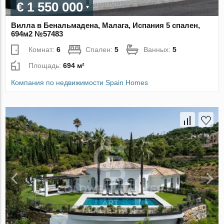
€ 1 550 000
Вилла в Бенальмадена, Малага, Испания 5 спален,
694м2 №57483
Комнат:
6
Спален:
5
Ванных:
5
Площадь:
694 м²
Компания по недвижимости Spain Homes