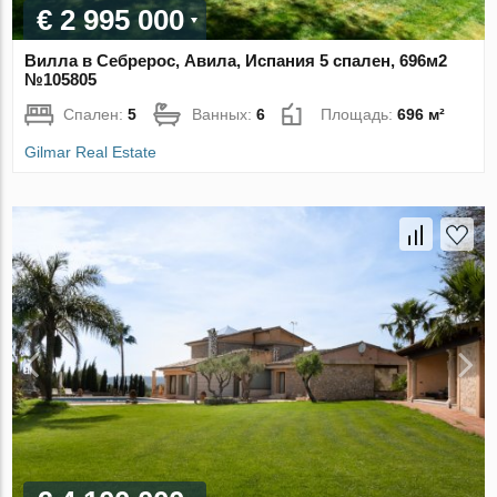
€ 2 995 000
Вилла в Себрерос, Авила, Испания 5 спален, 696м2
№105805
Спален:
5
Ванных:
6
Площадь:
696 м²
Gilmar Real Estate