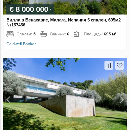
€ 8 000 000
Вилла в Бенахавис, Малага, Испания 5 спален, 695м2
№157456
Спален:
5
Ванных:
6
Площадь:
695 м²
Coldwell Banker