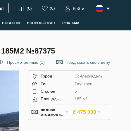
кт
(
0
)
(
0
)
Войти
НОВОСТИ
ВОПРОС-ОТВЕТ
РЕКЛАМА
185М2 №87375
Просмотренные (1)
Предложить свою цену
Город
Эс-Меркадаль
Тип
Таунхаус
Спален
5
Площадь
185 м²
полная
€ 475 000
стоимость