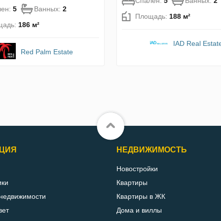
Спален:
5
Ванных:
2
лен:
5
Ванных:
2
Площадь:
188 м²
щадь:
186 м²
IAD Real Estat
Red Palm Estate
ЦИЯ
НЕДВИЖИМОСТЬ
Новостройки
ики
Квартиры
 недвижимости
Квартиры в ЖК
вет
Дома и виллы