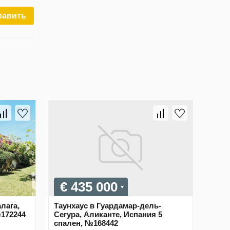
равить
€ 435 000
лага,
Таунхаус в Гуардамар-дель-
№172244
Сегура, Аликанте, Испания 5
спален, №168442