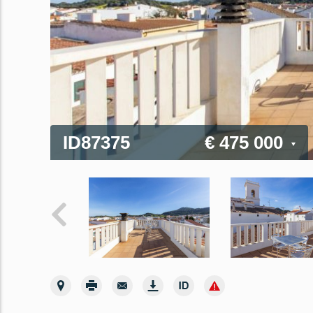
ID87375
€ 475 000