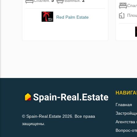
Спален:
5
Ванных:
2
Спа
Пло
Red Palm Estate
НАВИГА
Главная
Застройщ
© Spain-Real.Estate 2026. Все права
Агентства
защищены.
Вопрос-от