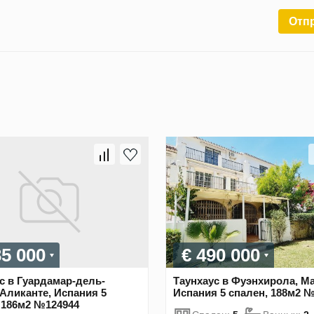
Отп
35 000
€ 490 000
с в Гуардамар-дель-
Таунхаус в Фуэнхирола, Ма
 Аликанте, Испания 5
Испания 5 спален, 188м2 
 186м2 №124944