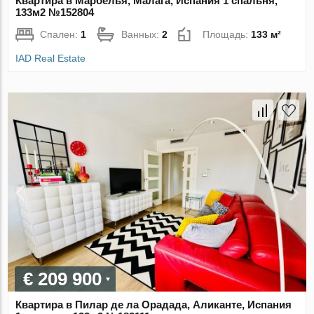
Квартира в Марбелья, Малага, Испания 1 спальня,
133м2 №152804
Спален:
1
Ванных:
2
Площадь:
133 м²
IAD Real Estate
€ 209 900
Квартира в Пилар де ла Орадада, Аликанте, Испания