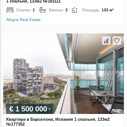
1 спальня, 133м2 №183111
Спален:
1
Ванных:
2
Площадь:
133 м²
Alegria Real Estate
€ 1 500 000
Квартира в Барселона, Испания 1 спальня, 133м2
№177352