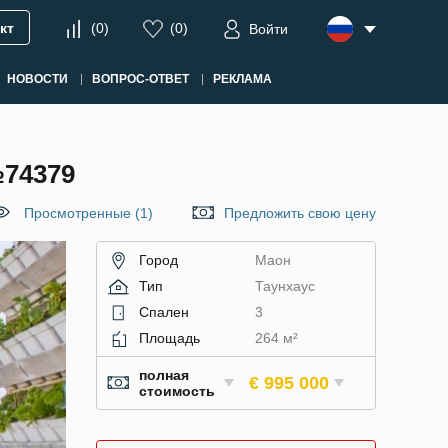
кт
(
0
)
(
0
)
Войти
НОВОСТИ
ВОПРОС-ОТВЕТ
РЕКЛАМА
74379
Просмотренные (1)
Предложить свою цену
Город
Маон
Тип
Таунхаус
Спален
3
Площадь
264 м²
полная
€ 995 000
стоимость