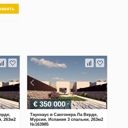
равить
€ 350 000
ерде,
Таунхаус в Сангонера Ла Верде,
, 263м2
Мурсия, Испания 3 спальни, 263м2
№163985