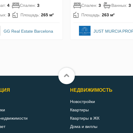
ат:
4
Спален:
3
Спален:
3
Ванных:
3
ных:
3
Площадь:
265 м²
Площадь:
263 м²
GG Real Estate Barcelona
JUST MURCIA PRO
ЦИЯ
НЕДВИЖИМОСТЬ
Новостройки
ики
Квартиры
 недвижимости
Квартиры в ЖК
вет
Дома и виллы