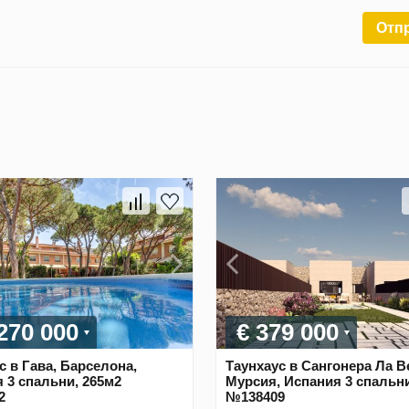
Отп
 270 000
€ 379 000
с в Гава, Барселона,
Таунхаус в Сангонера Ла В
 3 спальни, 265м2
Мурсия, Испания 3 спальни
2
№138409