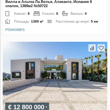
Вилла в Альтеа Ла Велья, Аликанте, Испания 6
спален, 1389м2 №50722
Комнат:
6
Спален:
6
Ванных:
4
Площадь:
1389 м²
Расстояние до моря:
5 км
PSSHOMES
€ 12 800 000