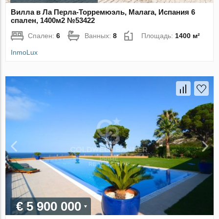
Вилла в Ла Перла-Торремюэль, Малага, Испания 6
спален, 1400м2 №53422
Спален:
6
Ванных:
8
Площадь:
1400 м²
InmoLux
€ 5 900 000