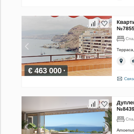
Кварт
№785
Спа
Терраса
€ 463 000
Связ
Дуплек
№843
Спа
Amoenus 