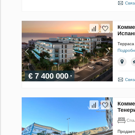
Связ
Комме
Испан
Терраса 
Подробн
€ 7 400 000
Связ
Комме
Тенер
Спа
Продает