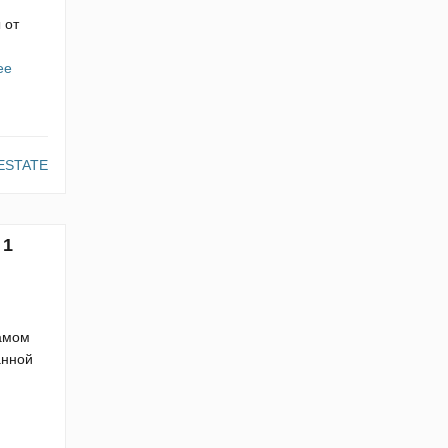
 от
ее
ESTATE
 1
самом
анной