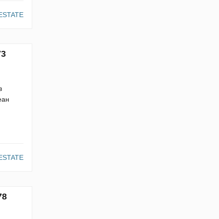
ESTATE
73
в
еан
ESTATE
78