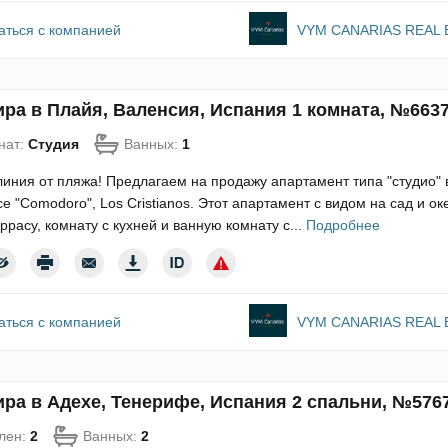
аться с компанией
VYM CANARIAS REAL 
ира в Плайя, Валенсия, Испания 1 комната, №663
нат:
Студия
Ванных:
1
иния от пляжа! Предлагаем на продажу апартамент типа "студио" 
е "Comodoro", Los Cristianos. Этот апартамент с видом на сад и ок
ррасу, комнату с кухней и ванную комнату с...
Подробнее
аться с компанией
VYM CANARIAS REAL 
ира в Адехе, Тенерифе, Испания 2 спальни, №576
лен:
2
Ванных:
2