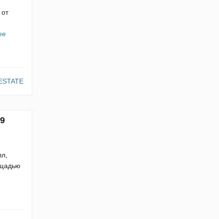
 от
ее
ESTATE
49
лл,
ощадью