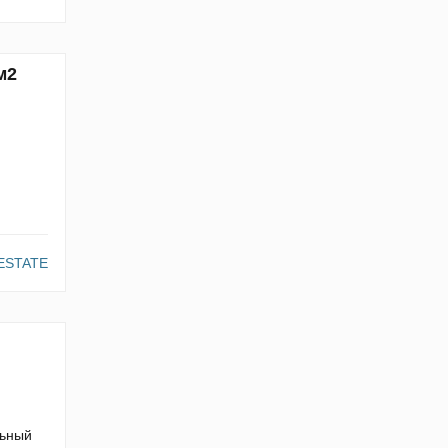
м2
ESTATE
льный