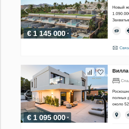
Новый жи
1.090.00
Захваты
€ 1 145 000
Связ
Вилла
Спа
Роскошны
полных 
около 52
€ 1 095 000