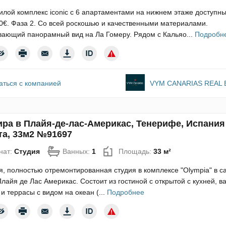
лой комплекс iconic с 6 апартаментами на нижнем этаже доступны
0€. Фаза 2. Со всей роскошью и качественными материалами.
вающий панорамный вид на Ла Гомеру. Рядом с Кальяо...
Подробн
аться с компанией
VYM CANARIAS REAL 
ира в Плайя-де-лас-Америкас, Тенерифе, Испания
та, 33м2 №91697
нат:
Студия
Ванных:
1
Площадь:
33 м²
, полностью отремонтированная студия в комплексе "Olympia" в 
лайя де Лас Америкас. Состоит из гостиной с открытой с кухней, в
и террасы с видом на океан (...
Подробнее