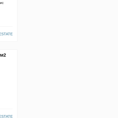
ис
ESTATE
0м2
ESTATE