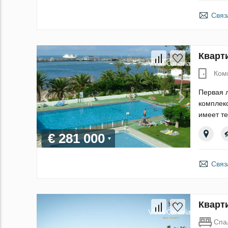
Связ
Кварт
Ком
Первая л
комплекс
имеет те
€ 281 000
Связ
Кварт
Спа