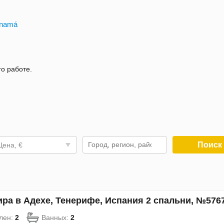
Panamá
го работе.
Поис
Цена, €
ира в Адехе, Тенерифе, Испания 2 спальни, №576
лен:
2
Ванных:
2