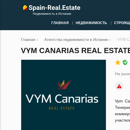
Недвижимость в Испании
ГЛАВНАЯ
НЕДВИЖИМОСТЬ
СТРОЯЩ
Главная
›
Агентства недвижимости в Испании
›
VYM C
VYM CANARIAS REAL ESTAT
На рынк
Vym Ca
Тенери
коммерч
участко