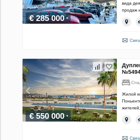
вида дея
продаж и
€ 285 000
Связ
Дуплек
№549
Спа
Жилой ко
Поньенте
жителей,
€ 550 000
Связ