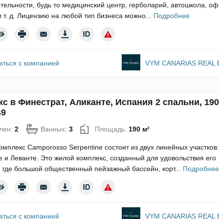
тельности, будь то медицинский центр, герболарий, автошкола, оф
 т. д. Лицензию на любой тип бизнеса можно...
Подробнее
аться с компанией
VYM CANARIAS REAL 
с в Финестрат, Аликанте, Испания 2 спальни, 19
49
лен:
2
Ванных:
3
Площадь:
190 м²
мплекс Camporosso Serpentine состоит из двух линейных участков:
 и Леванте. Это жилой комплекс, созданный для удовольствия его
 где большой общественный пейзажный бассейн, корт...
Подробнее
аться с компанией
VYM CANARIAS REAL 