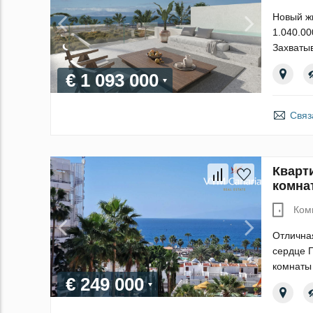
Новый жи
1.040.00
Захваты
€ 1 093 000
Связ
Кварт
комна
Ком
Отличная
сердце П
комнаты 
€ 249 000