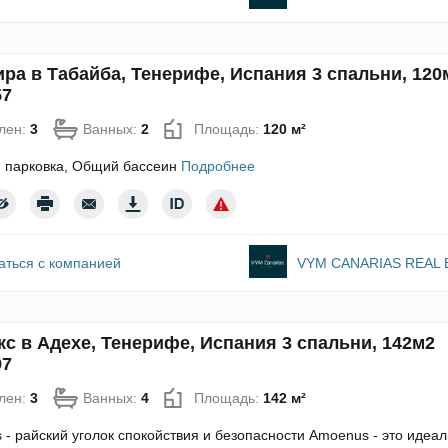
ира в Табайба, Тенерифе, Испания 3 спальни, 120
57
лен:
3
Ванных:
2
Площадь:
120 м²
, парковка, Общий бассеин
Подробнее
аться с компанией
VYM CANARIAS REAL 
с в Адехе, Тенерифе, Испания 3 спальни, 142м2
97
лен:
3
Ванных:
4
Площадь:
142 м²
- райский уголок спокойствия и безопасности Amoenus - это идеа