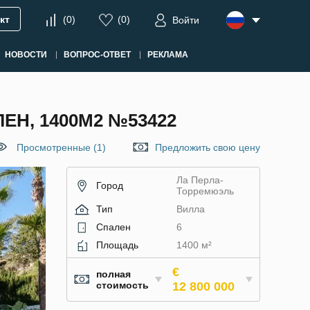
кт
(
0
)
(
0
)
Войти
НОВОСТИ
ВОПРОС-ОТВЕТ
РЕКЛАМА
ЕН, 1400М2 №53422
Просмотренные (1)
Предложить свою цену
Ла Перла-
Город
Торремюэль
Тип
Вилла
Спален
6
Площадь
1400 м²
€
полная
стоимость
12 800 000