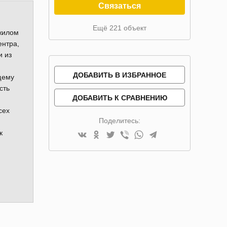
Связаться
Ещё 221 объект
жилом
ентра,
и из
ДОБАВИТЬ В ИЗБРАННОЕ
щему
сть
ДОБАВИТЬ К СРАВНЕНИЮ
сех
Поделитесь:
к