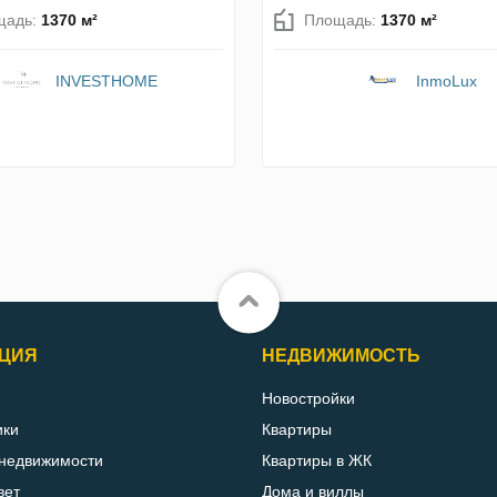
щадь:
1370 м²
Площадь:
1370 м²
INVESTHOME
InmoLux
ЦИЯ
НЕДВИЖИМОСТЬ
Новостройки
ики
Квартиры
 недвижимости
Квартиры в ЖК
вет
Дома и виллы