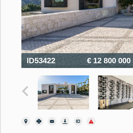
ID53422
€ 12 800 000