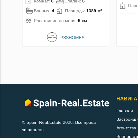
Комнат:
6
Спален:
6
Пло
Ванных:
4
Площадь:
1389 м²
Расстояние до моря:
5 км
PSSHOMES
НАВИГА
Главная
Застройщ
© Spain-Real.Estate 2026. Все права
Агентства
защищены.
Вопрос-от