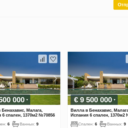
Отп
 500 000
€ 9 500 000
 Бенахавис, Малага,
Вилла в Бенахавис, Малага
 6 спален, 1370м2 №70856
Испания 6 спален, 1370м2
лен:
6
Ванных:
9
Спален:
6
Ванных:
9