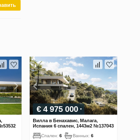
равить
€ 4 975 000
,
Вилла в Бенахавис, Малага,
 №53532
Испания 6 спален, 1443м2 №137043
Спален:
6
Ванных:
6