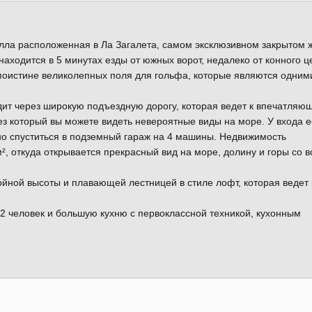
лла расположенная в Ла Загалета, самом эксклюзивном закрытом 
находится в 5 минутах езды от южных ворот, недалеко от конного ц
а поистине великолепных поля для гольфа, которые являются одним
дит через широкую подъездную дорогу, которая ведет к впечатляю
ез который вы можете видеть невероятные виды на море. У входа е
но спуститься в подземный гараж на 4 машины. Недвижимость
, откуда открывается прекрасный вид на море, долину и горы со в
ойной высоты и плавающей лестницей в стиле лофт, которая ведет 
12 человек и большую кухню с первоклассной техникой, кухонным