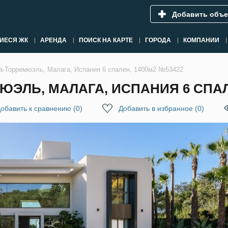
Добавить объе
ИЕСЯ ЖК
АРЕНДА
ПОИСК НА КАРТЕ
ГОРОДА
КОМПАНИИ
а-Торремюэль, Малага, Испания 6 спален, 1400м2 №53422
ЮЭЛЬ, МАЛАГА, ИСПАНИЯ 6 СПАЛ
обавить к сравнению
(
0
)
Добавить в избранное
(
0
)