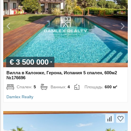
€ 3 500 000
Вилла в Калонже, Герона, Испания 5 спален, 600м2
№176696
Спален:
5
Ванных:
4
Площадь:
600 м²
Damlex Realty