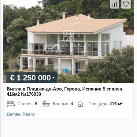
€ 1 250 000
Вилла в Пладжа-де-Аро, Герона, Испания 5 спален,
416м2 №176930
Спален:
5
Ванных:
4
Площадь:
416 м²
Damlex Realty