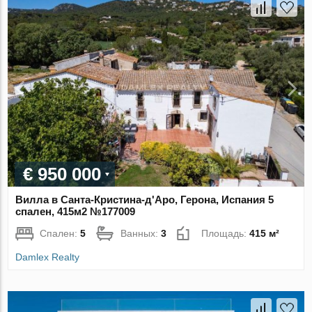
€ 950 000
Вилла в Санта-Кристина-д'Аро, Герона, Испания 5
спален, 415м2 №177009
Спален:
5
Ванных:
3
Площадь:
415 м²
Damlex Realty