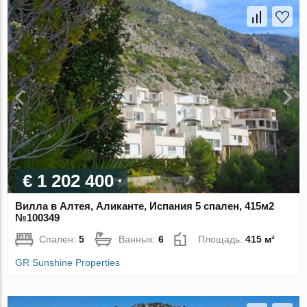
€ 1 202 400
Вилла в Алтея, Аликанте, Испания 5 спален, 415м2
№100349
Спален:
5
Ванных:
6
Площадь:
415 м²
GR Sunshine Properties