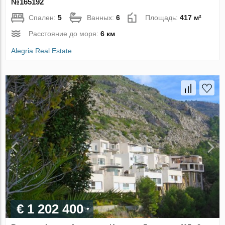
№165192
Спален:
5
Ванных:
6
Площадь:
417 м²
Расстояние до моря:
6 км
Alegria Real Estate
€ 1 202 400