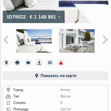
ID79022
€ 1 148 861
Показать на карте
Город
Алтея
Тип
Вилла
Спален
5
Площадь
416 м²