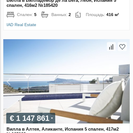
Вилла в Вилладемор де ла Вега, Леон, Испания 5
спален, 416м2 №185420
Спален:
5
Ванных:
2
Площадь:
416 м²
IAD Real Estate
€ 1 147 861
Вилла в Алтея, Аликанте, Испания 5 спален, 417м2