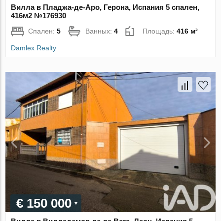
Вилла в Пладжа-де-Аро, Герона, Испания 5 спален,
416м2 №176930
Спален:
5
Ванных:
4
Площадь:
416 м²
Damlex Realty
€ 150 000