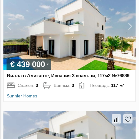
€ 439 000
Вилла в Аликанте, Испания 3 спальни, 117м2 №76889
Спален:
3
Ванных:
3
Площадь:
117 м²
Sunnier Homes