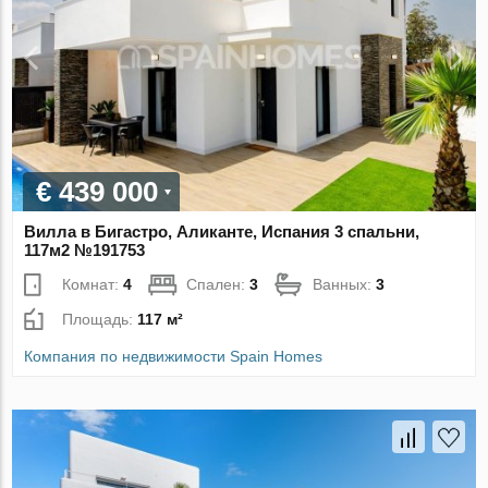
€ 439 000
Вилла в Бигастро, Аликанте, Испания 3 спальни,
117м2 №191753
Комнат:
4
Спален:
3
Ванных:
3
Площадь:
117 м²
Компания по недвижимости Spain Homes