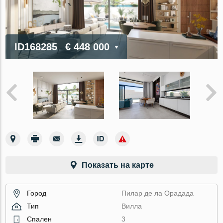
ID168285
€ 448 000
Показать на карте
Город
Пилар де ла Орадада
Тип
Вилла
Спален
3