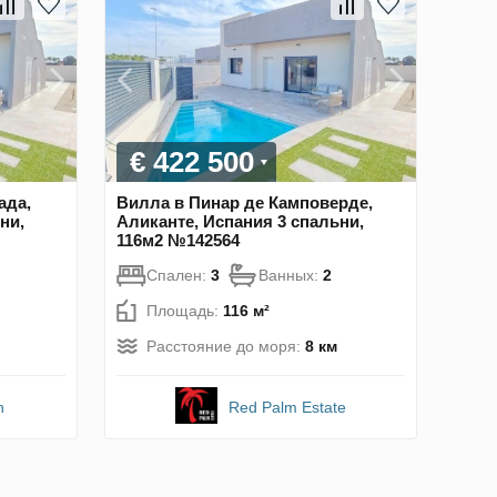
€ 422 500
ада,
Вилла в Пинар де Камповерде,
ни,
Аликанте, Испания 3 спальни,
116м2 №142564
Спален:
3
Ванных:
2
Площадь:
116 м²
Расстояние до моря:
8 км
n
Red Palm Estate