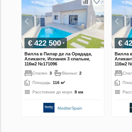
€ 422 500
€ 4
Вилла в Пилар де ла Орадада,
Вилла в
Аликанте, Испания 3 спальни,
Аликант
116м2 №171096
116м2 
Спален:
3
Ванных:
2
Спа
Площадь:
116 м²
Пло
Расстояние до моря:
8 км
Расс
MediterSpain