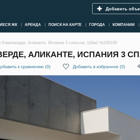
Добавить объе
ИЕСЯ ЖК
АРЕНДА
ПОИСК НА КАРТЕ
ГОРОДА
КОМПАНИИ
е Камповерде, Аликанте, Испания 3 спальни, 116м2 №165100
ЕРДЕ, АЛИКАНТЕ, ИСПАНИЯ 3 СП
обавить к сравнению
(
0
)
Добавить в избранное
(
0
)