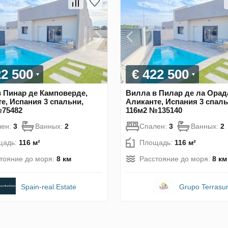
22 500
€ 422 500
 Пинар де Камповерде,
Вилла в Пилар де ла Орад
е, Испания 3 спальни,
Аликанте, Испания 3 спаль
№75482
116м2 №135140
лен:
3
Ванных:
2
Спален:
3
Ванных:
2
щадь:
116 м²
Площадь:
116 м²
тояние до моря:
8 км
Расстояние до моря:
8 км
Spain-real.Estate
Grupo Terrasu