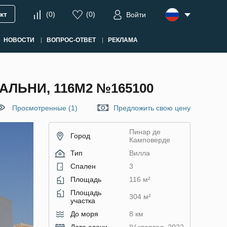
кт
(
0
)
(
0
)
Войти
НОВОСТИ
ВОПРОС-ОТВЕТ
РЕКЛАМА
АЛЬНИ, 116М2 №165100
Просмотренные (1)
Предложить свою цену
Пинар де
Город
Камповерде
Тип
Вилла
Спален
3
Площадь
116 м²
Площадь
304 м²
участка
До моря
8 км