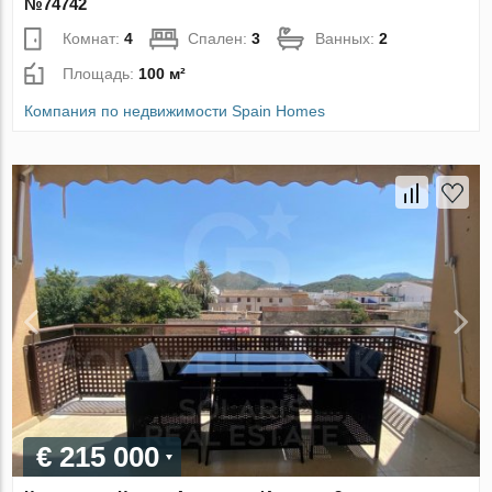
№74742
Комнат:
4
Спален:
3
Ванных:
2
Площадь:
100 м²
Компания по недвижимости Spain Homes
€ 215 000