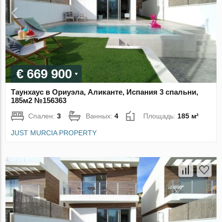
€ 669 900
Таунхаус в Ориуэла, Аликанте, Испания 3 спальни,
185м2 №156363
Спален:
3
Ванных:
4
Площадь:
185 м²
JUST MURCIA PROPERTY