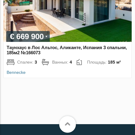
€ 669 900
Таунхаус в Лос Альтос, Аликанте, Испания 3 спальни,
185м2 №166073
Спален:
3
Ванных:
4
Площадь:
185 м²
Bennecke