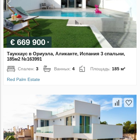
€ 669 900
Таунхаус в Ориуэла, Аликанте, Испания 3 спальни,
185м2 №163991
Спален:
3
Ванных:
4
Площадь:
185 м²
Red Palm Estate