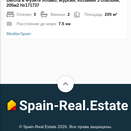
Вилла в Фуэнте Аламо, Мурсия, Испания 3 спальни,
205м2 №171737
Спален:
3
Ванных:
2
Площадь:
205 м²
Расстояние до моря:
7.5 км
MediterSpain
© Spain-Real.Estate 2026. Все права защищены.