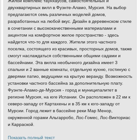
Жилой комплекс таунхаусов, самостоятельных и
двухквартирных вилл в Фуэнте-Аламо, Мурсия. На выбор
предлагаются семь различных моделей домов,
разработанных на любой вкус. Дизайн в деревенском стиле
в сочетании с высококачественными материалами и
акцентом на комфортное жилое пространство - здесь
найдется что-то для каждого. Жители этого частного
поселка, состоящего из красивых, просторных домов, также
смогут наслаждаться собственными общими садами и
бассейнами. Эта вилла необычного дизайна имеет 3
спальни и 2 ванные комнаты, отдельную кухню, гостиную с
дверями патио, ведущими на крытую веранду. Возможность
установки частного бассейна за дополнительную плату.
Фуэнте-Аламо-де-Мурсия - город и муниципалитет в
регионе Мурсия, на юге Испании. Он расположен в 22 км к
северо-западу от Картахены и в 35 км к юго-западу от
Мурсии. Город лежит в бассейне реки Мар Менор,
окруженной горами Альгарробо, Лос-Гомес, Лос-Викториас
и Карраской.
Показать полный текст