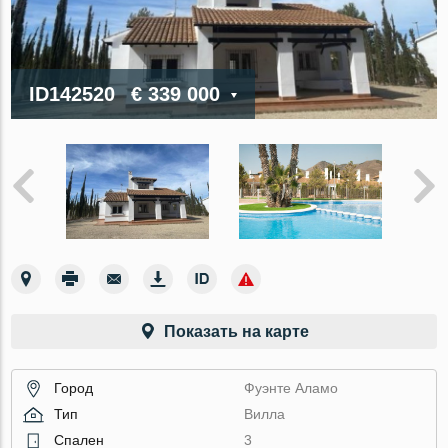
ID142520
€ 339 000
Показать на карте
Город
Фуэнте Аламо
Тип
Вилла
Спален
3