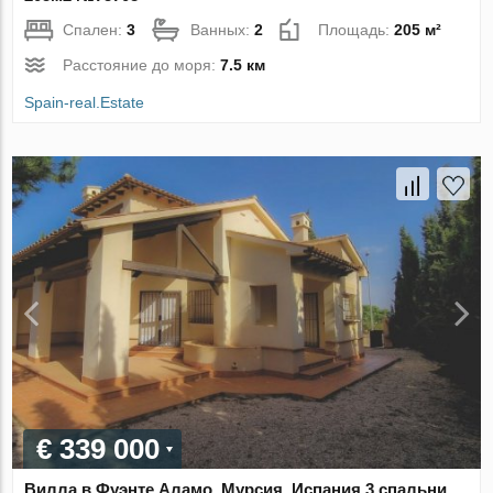
Спален:
3
Ванных:
2
Площадь:
205 м²
Расстояние до моря:
7.5 км
Spain-real.Estate
€ 339 000
Вилла в Фуэнте Аламо, Мурсия, Испания 3 спальни,