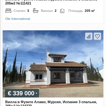
205м2 №111421
Спален:
3
Ванных:
2
Площадь:
205 м²
Ole International
€ 339 000
Вилла в Фуэнте Аламо, Мурсия, Испания 3 спальни,
205м2 №134370