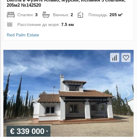
205м2 №142520
Спален:
3
Ванных:
2
Площадь:
205 м²
Расстояние до моря:
7.5 км
Red Palm Estate
€ 339 000