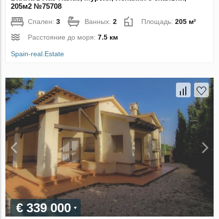
205м2 №75708
Спален:
3
Ванных:
2
Площадь:
205 м²
Расстояние до моря:
7.5 км
Spain-real.Estate
€ 339 000