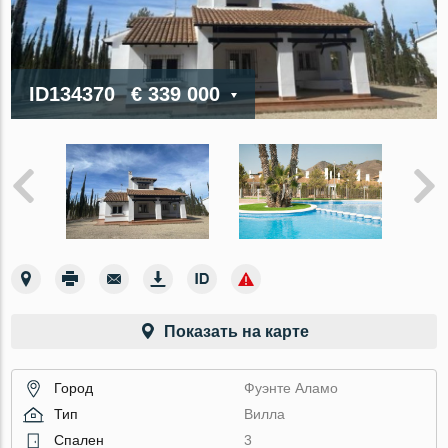
ID134370
€ 339 000
Показать на карте
Город
Фуэнте Аламо
Тип
Вилла
Спален
3