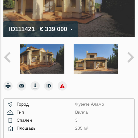
ID111421
€ 339 000
Город
Фуэнте Аламо
Тип
Вилла
Спален
3
Площадь
205 м²