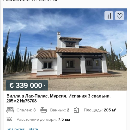
€ 339 000
Вилла в Лас-Палас, Мурсия, Испания 3 спальни,
205м2 №75708
Спален:
3
Ванных:
2
Площадь:
205 м²
Расстояние до моря:
7.5 км
Spain-real.Estate