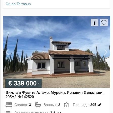
Grupo Terrasun
€ 339 000
Вилла в Фуэнте Аламо, Мурсия, Испания 3 спальни,
205м2 №142520
Спален:
3
Ванных:
2
Площадь:
205 м²
Расстояние до моря:
7.5 км