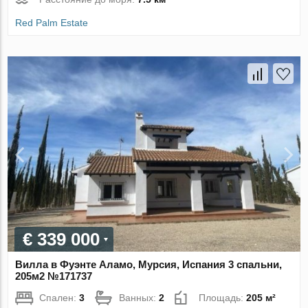
Red Palm Estate
€ 339 000
Вилла в Фуэнте Аламо, Мурсия, Испания 3 спальни,
205м2 №171737
Спален:
3
Ванных:
2
Площадь:
205 м²