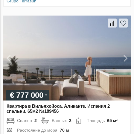
Grupo Terrasun
€ 777 000
Квартира в Вильяхойоса, Аликанте, Испания 2
спальни, 65м2 №189456
Спален:
2
Ванных:
2
Площадь:
65 м²
Расстояние до моря:
70 м