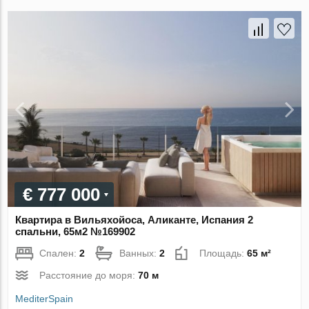
€ 777 000
Квартира в Вильяхойоса, Аликанте, Испания 2
спальни, 65м2 №169902
Спален:
2
Ванных:
2
Площадь:
65 м²
Расстояние до моря:
70 м
MediterSpain