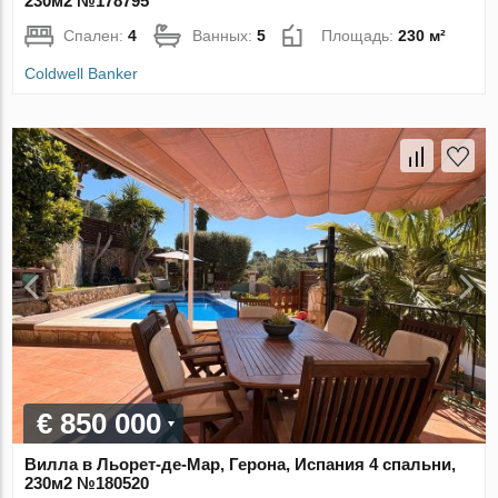
230м2 №178795
Спален:
4
Ванных:
5
Площадь:
230 м²
Coldwell Banker
€ 850 000
Вилла в Льорет-де-Мар, Герона, Испания 4 спальни,
230м2 №180520