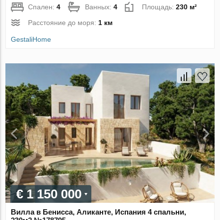
Спален:
4
Ванных:
4
Площадь:
230 м²
Расстояние до моря:
1 км
GestaliHome
€ 1 150 000
Вилла в Бенисса, Аликанте, Испания 4 спальни,