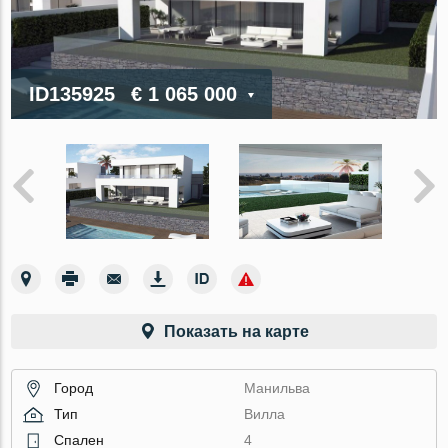
ID135925
€ 1 065 000
Показать на карте
Город
Манильва
Тип
Вилла
Спален
4