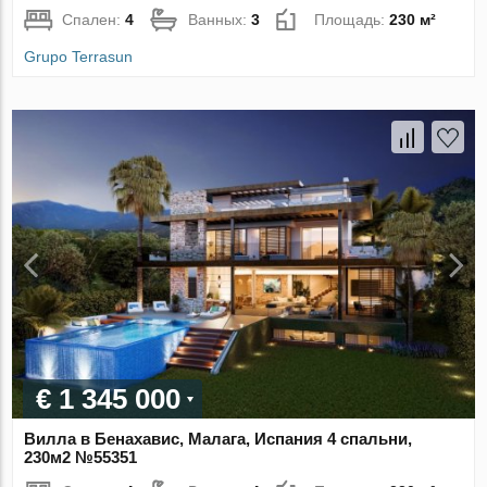
Спален:
4
Ванных:
3
Площадь:
230 м²
Grupo Terrasun
€ 1 345 000
Вилла в Бенахавис, Малага, Испания 4 спальни,
230м2 №55351