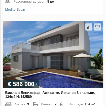
Расстояние до моря:
8 км
MediterSpain
€ 586 000
Вилла в Бенихофар, Аликанте, Испания 3 спальни,
134м2 №142589
Спален:
3
Ванных:
2
Площадь:
134 м²