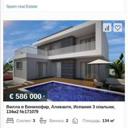
Spain-real.Estate
€ 586 000
Вилла в Бенихофар, Аликанте, Испания 3 спальни,
134м2 №171079
Спален:
3
Ванных:
2
Площадь:
134 м²