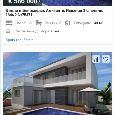
€ 586 000
Вилла в Бенихофар, Аликанте, Испания 3 спальни,
134м2 №75471
Спален:
3
Ванных:
2
Площадь:
134 м²
Расстояние до моря:
8 км
Spain-real.Estate