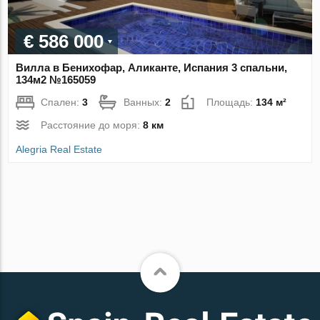
€ 586 000
Вилла в Бенихофар, Аликанте, Испания 3 спальни,
134м2 №165059
Спален:
3
Ванных:
2
Площадь:
134 м²
Расстояние до моря:
8 км
Alegria Real Estate