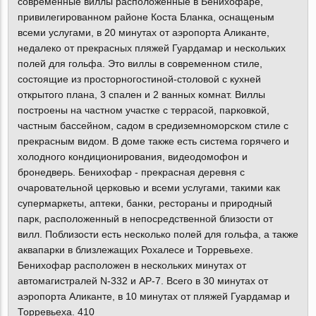
современные виллы расположенные в Бенихофаре,
привилегированном районе Коста Бланка, оснащеным
всеми услугами, в 20 минутах от аэропорта Аликанте,
недалеко от прекрасных пляжей Гуардамар и нескольких
полей для гольфа. Это виллы в современном стиле,
состоящие из просторногостиной-столовой с кухней
открытого плана, 3 спален и 2 ванных комнат. Виллы
построены на частном участке с террасой, парковкой,
частным бассейном, садом в средиземноморском стиле с
прекрасным видом. В доме также есть система горячего и
холодного кондиционирования, видеодомофон и
бронедверь. Бенихофар - прекрасная деревня с
очаровательной церковью и всеми услугами, такими как
супермаркеты, аптеки, банки, рестораны и природный
парк, расположенный в непосредственной близости от
вилл. Поблизости есть несколько полей для гольфа, а также
аквапарки в близлежащих Рохалесе и Торревьехе.
Бенихофар расположен в нескольких минутах от
автомагистралей N-332 и AP-7. Всего в 30 минутах от
аэропорта Аликанте, в 10 минутах от пляжей Гуардамар и
Торревьеха. 410