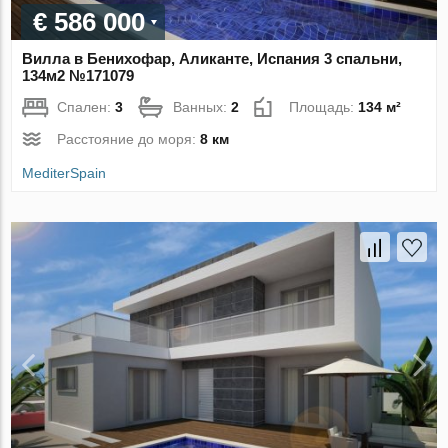
€ 586 000
Вилла в Бенихофар, Аликанте, Испания 3 спальни,
134м2 №171079
Спален:
3
Ванных:
2
Площадь:
134 м²
Расстояние до моря:
8 км
MediterSpain