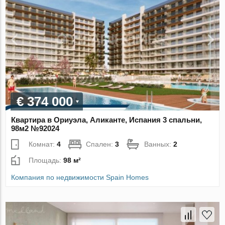
€ 374 000
Квартира в Ориуэла, Аликанте, Испания 3 спальни,
98м2 №92024
Комнат:
4
Спален:
3
Ванных:
2
Площадь:
98 м²
Компания по недвижимости Spain Homes