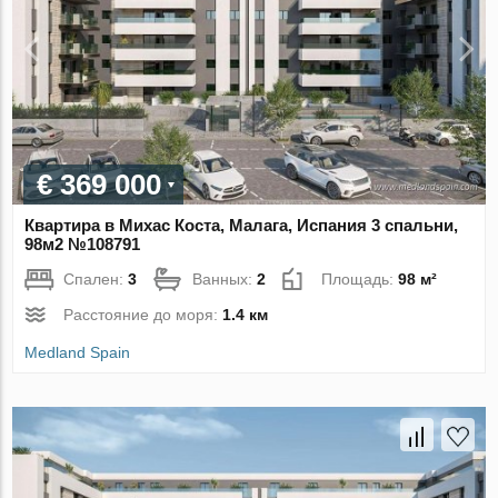
€ 369 000
Квартира в Михас Коста, Малага, Испания 3 спальни,
98м2 №108791
Спален:
3
Ванных:
2
Площадь:
98 м²
Расстояние до моря:
1.4 км
Medland Spain